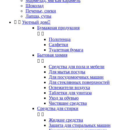
Мармелад, мягкая карамель
Шоколад
Печенье, снеки
Лапша, супы


Уютный дом

Бумажная продукция


Полотенца
Салфетки
Туалетная бумага
Бытовая химия


Cредства для пола и мебели
Для мытья посуды
Для посудомоечных машин
Для стеклянных поверхностей
Освежители воздуха
Таблетки для унитаза
Уход за обувью
Чистящие средства
Средства для стирки


Жидкие средства
Защита для стиральных машин