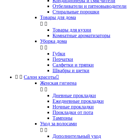
Кондиционеры и смягчители
Отбеливатели и пятновыводители
Стиральные порошки
Товары для дома


Товары для кухни
Комнатные ароматизаторы
Уборка дома


Губки
Перчатки
Салфетки и тряпки
Швабры и щетки


Салон красоты

Женская гигиена


Дневные прокладки
Ежедневные прокладки
Ночные прокладки
Прокладки от пота
Тампоны
Уход за волосами


Дополнительный уход