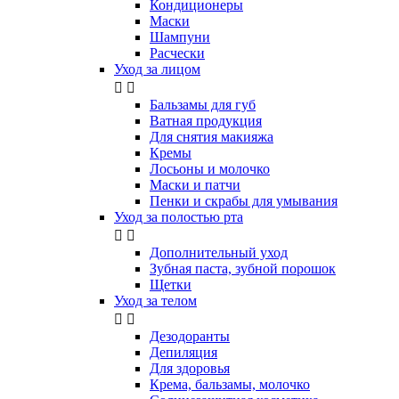
Кондиционеры
Маски
Шампуни
Расчески
Уход за лицом


Бальзамы для губ
Ватная продукция
Для снятия макияжа
Кремы
Лосьоны и молочко
Маски и патчи
Пенки и скрабы для умывания
Уход за полостью рта


Дополнительный уход
Зубная паста, зубной порошок
Щетки
Уход за телом


Дезодоранты
Депиляция
Для здоровья
Крема, бальзамы, молочко