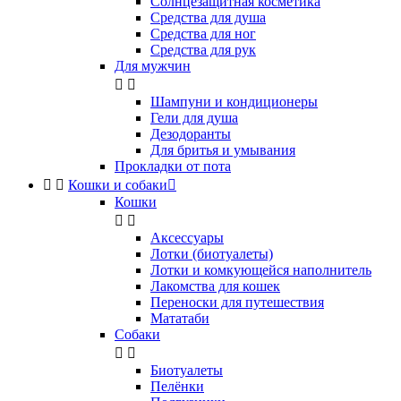
Солнцезащитная косметика
Средства для душа
Средства для ног
Средства для рук
Для мужчин


Шампуни и кондиционеры
Гели для душа
Дезодоранты
Для бритья и умывания
Прокладки от пота


Кошки и собаки

Кошки


Аксессуары
Лотки (биотуалеты)
Лотки и комкующейся наполнитель
Лакомства для кошек
Переноски для путешествия
Мататаби
Собаки


Биотуалеты
Пелёнки