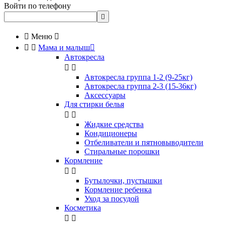
Войти по телефону


Меню



Мама и малыш

Автокресла


Автокресла группа 1-2 (9-25кг)
Автокресла группа 2-3 (15-36кг)
Аксессуары
Для стирки белья


Жидкие средства
Кондиционеры
Отбеливатели и пятновыводители
Стиральные порошки
Кормление


Бутылочки, пустышки
Кормление ребенка
Уход за посудой
Косметика

