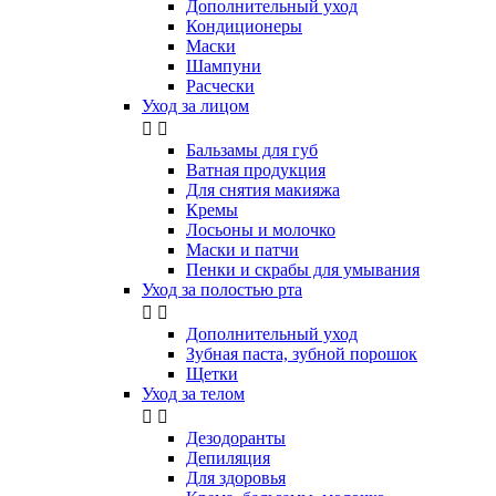
Дополнительный уход
Кондиционеры
Маски
Шампуни
Расчески
Уход за лицом


Бальзамы для губ
Ватная продукция
Для снятия макияжа
Кремы
Лосьоны и молочко
Маски и патчи
Пенки и скрабы для умывания
Уход за полостью рта


Дополнительный уход
Зубная паста, зубной порошок
Щетки
Уход за телом


Дезодоранты
Депиляция
Для здоровья