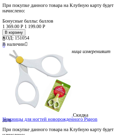
При покупке данного товара на Клубную карту будет
начислено:
Бонусные баллы:
баллов
1 369.00
Р
1 199.00
Р
В корзину
КОД:
151054

В наличии


Бренд
KAI
Вес/Объем/Кол-во
1
Единица измерения
шт
Скидка
Ножницы для ногтей новорожденного Pigeon
36%
При покупке данного товара на Клубную карту будет
начислено: