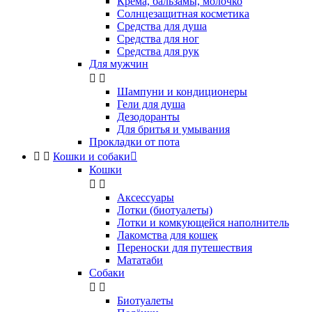
Крема, бальзамы, молочко
Солнцезащитная косметика
Средства для душа
Средства для ног
Средства для рук
Для мужчин


Шампуни и кондиционеры
Гели для душа
Дезодоранты
Для бритья и умывания
Прокладки от пота


Кошки и собаки

Кошки


Аксессуары
Лотки (биотуалеты)
Лотки и комкующейся наполнитель
Лакомства для кошек
Переноски для путешествия
Мататаби
Собаки


Биотуалеты