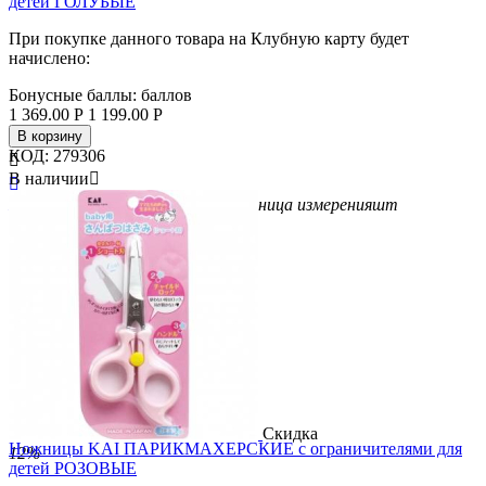
детей ГОЛУБЫЕ
При покупке данного товара на Клубную карту будет
начислено:
Бонусные баллы:
баллов
1 369.00
Р
1 199.00
Р
В корзину
КОД:
279306

В наличии


Бренд
KAI
Вес/Объем/Кол-во
1
Единица измерения
шт
Скидка
Ножницы KAI ПАРИКМАХЕРСКИЕ с ограничителями для
12%
детей РОЗОВЫЕ