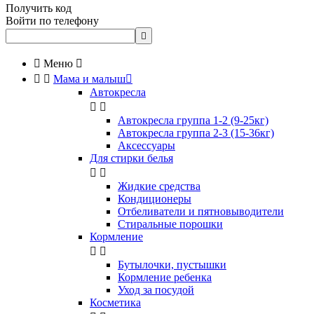
Получить код
Войти по телефону


Меню



Мама и малыш

Автокресла


Автокресла группа 1-2 (9-25кг)
Автокресла группа 2-3 (15-36кг)
Аксессуары
Для стирки белья


Жидкие средства
Кондиционеры
Отбеливатели и пятновыводители
Стиральные порошки
Кормление


Бутылочки, пустышки
Кормление ребенка
Уход за посудой
Косметика