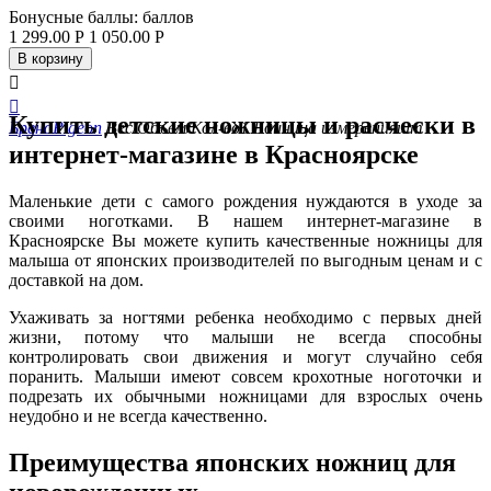
Бонусные баллы:
баллов
1 299.00
Р
1 050.00
Р
В корзину


Купить детские ножницы и расчески в
Бренд
Pigeon
Вес/Объем/Кол-во
1
Единица измерения
шт
интернет-магазине в Красноярске
Маленькие дети с самого рождения нуждаются в уходе за
своими ноготками. В нашем интернет-магазине в
Красноярске Вы можете купить качественные ножницы для
малыша от японских производителей по выгодным ценам и с
доставкой на дом.
Ухаживать за ногтями ребенка необходимо с первых дней
жизни, потому что малыши не всегда способны
контролировать свои движения и могут случайно себя
поранить. Малыши имеют совсем крохотные ноготочки и
подрезать их обычными ножницами для взрослых очень
неудобно и не всегда качественно.
Преимущества японских ножниц для