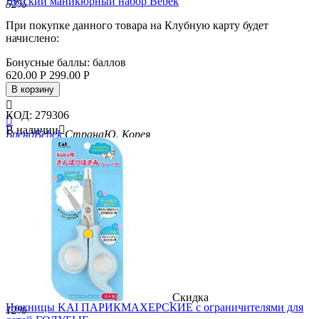
Детский маникюрный набор Bebek
52%
При покупке данного товара на Клубную карту будет
начислено:
Бонусные баллы:
баллов
620.00
Р
299.00
Р
В корзину

КОД:
279306

В наличии

Бренд
Bebek
Страна
Ю. Корея
Скидка
Ножницы KAI ПАРИКМАХЕРСКИЕ с ограничителями для
12%