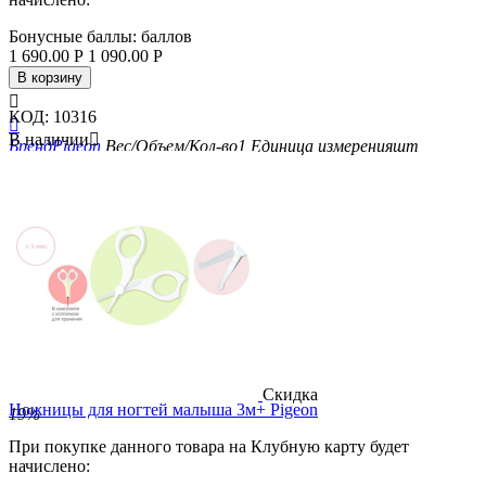
Бонусные баллы:
баллов
1 690.00
Р
1 090.00
Р
В корзину

КОД:
10316

В наличии

Бренд
Pigeon
Вес/Объем/Кол-во
1
Единица измерения
шт
Скидка
Ножницы для ногтей малыша 3м+ Pigeon
19%
При покупке данного товара на Клубную карту будет
начислено: