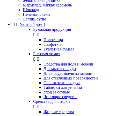
Жевательная резинка
Мармелад, мягкая карамель
Шоколад
Печенье, снеки
Лапша, супы


Уютный дом

Бумажная продукция


Полотенца
Салфетки
Туалетная бумага
Бытовая химия


Cредства для пола и мебели
Для мытья посуды
Для посудомоечных машин
Для стеклянных поверхностей
Освежители воздуха
Таблетки для унитаза
Уход за обувью
Чистящие средства
Средства для стирки


Жидкие средства