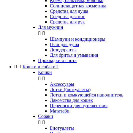
Крема, бальзамы, молочко
Солнцезащитная косметика
Средства для душа
Средства для ног
Средства для рук
Для мужчин


Шампуни и кондиционеры
Гели для душа
Дезодоранты
Для бритья и умывания
Прокладки от пота


Кошки и собаки

Кошки


Аксессуары
Лотки (биотуалеты)
Лотки и комкующейся наполнитель
Лакомства для кошек
Переноски для путешествия
Мататаби
Собаки


Биотуалеты