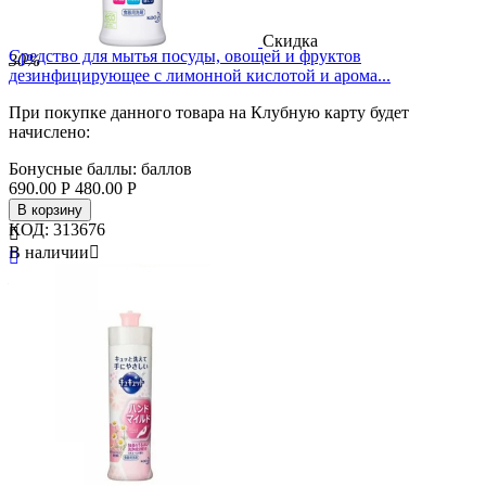
Скидка
Средство для мытья посуды, овощей и фруктов
30%
дезинфицирующее с лимонной кислотой и арома...
При покупке данного товара на Клубную карту будет
начислено:
Бонусные баллы:
баллов
690.00
Р
480.00
Р
В корзину
КОД:
313676

В наличии


Бренд
Kao
Страна
Япония