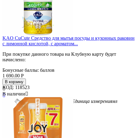
KAO CuCute Средство для мытья посуды и кухонных раковин
с лимонной кислотой, с ароматом...
При покупке данного товара на Клубную карту будет
начислено:
Бонусные баллы:
баллов
1 690.00
Р
В корзину
КОД:
118523

В наличии


Бренд
као
Вес/Объем/Кол-во
1250
Единица измерения
мл