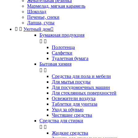
Жевательная резинка
Мармелад, мягкая карамель
Шоколад
Печенье, снеки
Лапша, супы


Уютный дом

Бумажная продукция


Полотенца
Салфетки
Туалетная бумага
Бытовая химия


Cредства для пола и мебели
Для мытья посуды
Для посудомоечных машин
Для стеклянных поверхностей
Освежители воздуха
Таблетки для унитаза
Уход за обувью
Чистящие средства
Средства для стирки


Жидкие средства