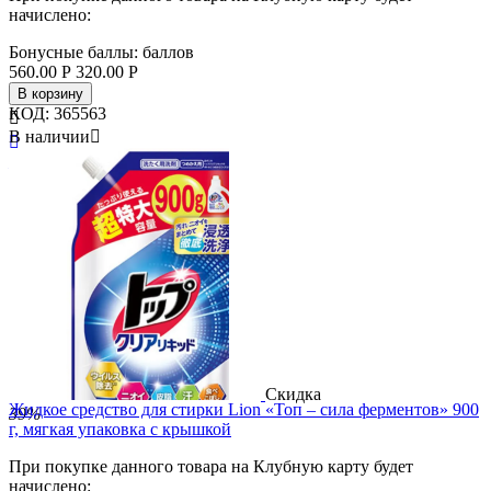
начислено:
Бонусные баллы:
баллов
560.00
Р
320.00
Р
В корзину
КОД:
365563

В наличии


Бренд
Kangaroo
Страна
Ю. Корея
Скидка
Жидкое средство для стирки Lion «Топ – сила ферментов» 900
39%
г, мягкая упаковка с крышкой
При покупке данного товара на Клубную карту будет
начислено: