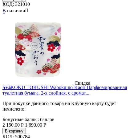
КОД:
321010

В наличии


Бренд
Rocket Soap
Страна
Япония
Скидка
SHIKOKU TOKUSHI Waboku-no-Kaori Парфюмированная
21%
туалетная бумага, 2-х слойная, с аромат...
При покупке данного товара на Клубную карту будет
начислено:
Бонусные баллы:
баллов
2 150.00
Р
1 690.00
Р
В корзину
КОД:
500784
