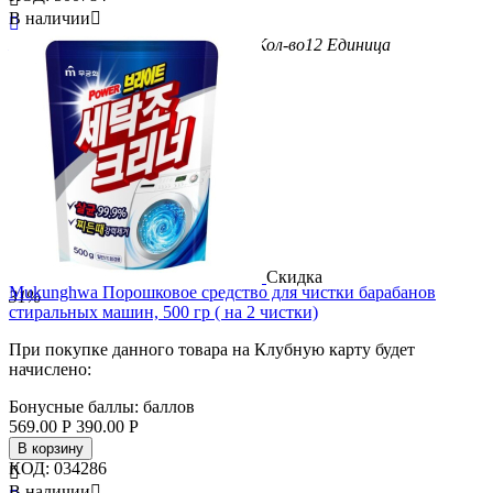
В наличии


Бренд
Shikoku Tokushi
Вес/Объем/Кол-во
12
Единица
измерения
рулонов
Скидка
Mukunghwa Порошковое средство для чистки барабанов
31%
стиральных машин, 500 гр ( на 2 чистки)
При покупке данного товара на Клубную карту будет
начислено:
Бонусные баллы:
баллов
569.00
Р
390.00
Р
В корзину
КОД:
034286

В наличии
