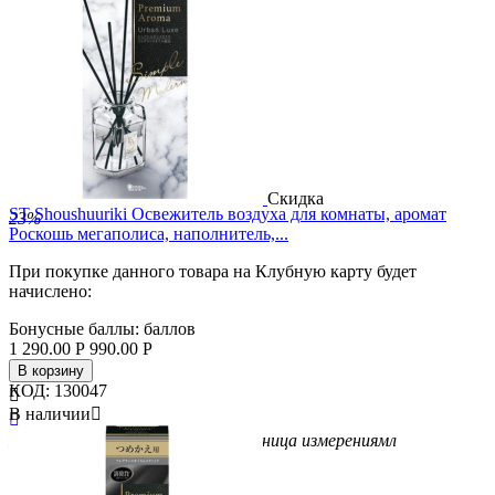
Скидка
ST Shoushuuriki Освежитель воздуха для комнаты, аромат
23%
Роскошь мегаполиса, наполнитель,...
При покупке данного товара на Клубную карту будет
начислено:
Бонусные баллы:
баллов
1 290.00
Р
990.00
Р
В корзину
КОД:
130047

В наличии


Бренд
ST
Вес/Объем/Кол-во
50
Единица измерения
мл