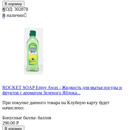
В корзину
КОД:
302878

В наличии


Бренд
ST
Страна
Япония
ROCKET SOAP Enjoy Awas - Жидкость для мытья посуды и
фруктов с ароматом Зеленого Яблока...
При покупке данного товара на Клубную карту будет
начислено:
Бонусные баллы:
баллов
290.00
Р
В корзину