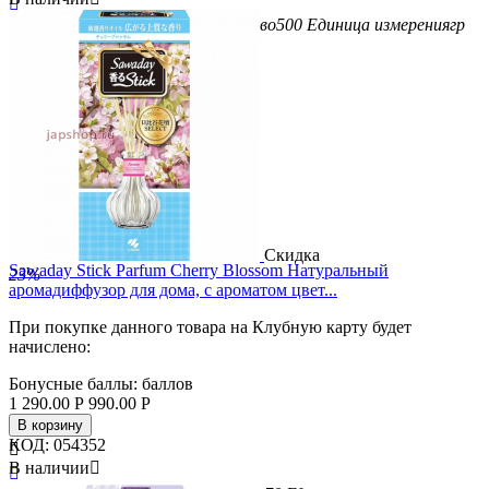

Бренд
Mukunghwa
Вес/Объем/Кол-во
500
Единица измерения
гр
Скидка
Sawaday Stick Parfum Cherry Blossom Натуральный
23%
аромадиффузор для дома, с ароматом цвет...
При покупке данного товара на Клубную карту будет
начислено:
Бонусные баллы:
баллов
1 290.00
Р
990.00
Р
В корзину
КОД:
054352

В наличии

