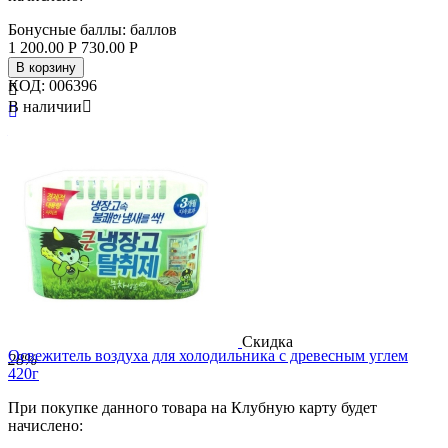
Бонусные баллы:
баллов
1 200.00
Р
730.00
Р
В корзину
КОД:
006396

В наличии


Бренд
Lion
Страна
Япония
Скидка
Освежитель воздуха для холодильника с древесным углем
28%
420г
При покупке данного товара на Клубную карту будет
начислено: