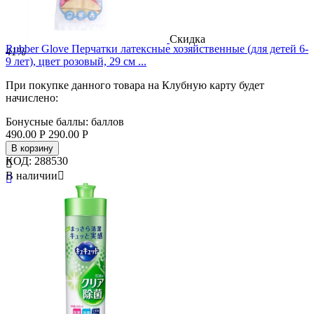
Скидка
Rubber Glove Перчатки латексные хозяйственные (для детей 6-
41%
9 лет), цвет розовый, 29 см ...
При покупке данного товара на Клубную карту будет
начислено:
Бонусные баллы:
баллов
490.00
Р
290.00
Р
В корзину
КОД:
288530

В наличии


Бренд
Home MJ
Страна
Ю. Корея