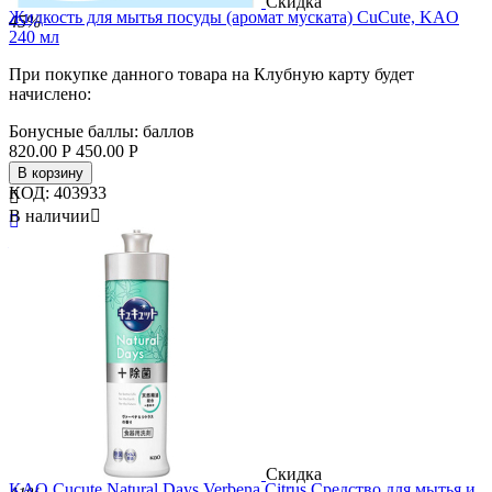
Скидка
Жидкость для мытья посуды (аромат муската) CuCute, KAO
45%
240 мл
При покупке данного товара на Клубную карту будет
начислено:
Бонусные баллы:
баллов
820.00
Р
450.00
Р
В корзину
КОД:
403933

В наличии


Бренд
Kao
Страна
Япония
Скидка
KAO Cucute Natural Days Verbena Citrus Средство для мытья и