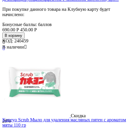
При покупке данного товара на Клубную карту будет
начислено:
Бонусные баллы:
баллов
690.00
Р
450.00
Р
В корзину
КОД:
240459

В наличии


Бренд
Kao
Страна
Япония
Скидка
Kaneyo Scrub Мыло для удаления масляных пятен с ароматом
28%
мяты 110 гр