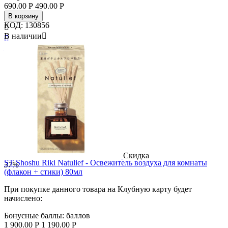
690.00
Р
490.00
Р
В корзину
КОД:
130856

В наличии


Бренд
SK
Страна
Ю. Корея
Скидка
ST Shoshu Riki Natulief - Освежитель воздуха для комнаты
37%
(флакон + стики) 80мл
При покупке данного товара на Клубную карту будет
начислено:
Бонусные баллы:
баллов
1 900.00
Р
1 190.00
Р