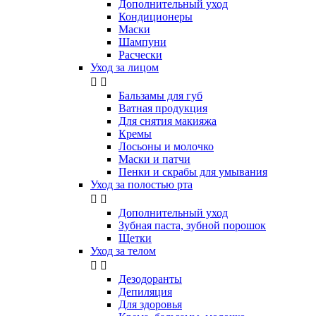
Дополнительный уход
Кондиционеры
Маски
Шампуни
Расчески
Уход за лицом


Бальзамы для губ
Ватная продукция
Для снятия макияжа
Кремы
Лосьоны и молочко
Маски и патчи
Пенки и скрабы для умывания
Уход за полостью рта


Дополнительный уход
Зубная паста, зубной порошок
Щетки
Уход за телом


Дезодоранты
Депиляция
Для здоровья