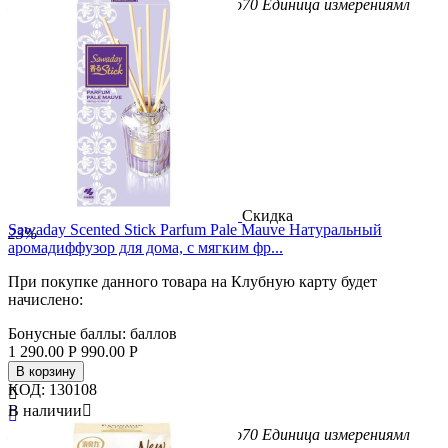
Бренд
Kobayashi
Вес/Объем/Кол-во
70
Единица измерения
мл
Скидка
Sawaday Scented Stick Parfum Pale Mauve Натуральный
23%
аромадиффузор для дома, с мягким фр...
При покупке данного товара на Клубную карту будет
начислено:
Бонусные баллы:
баллов
1 290.00
Р
990.00
Р
В корзину
КОД:
130108

В наличии


Бренд
Kobayashi
Вес/Объем/Кол-во
70
Единица измерения
мл