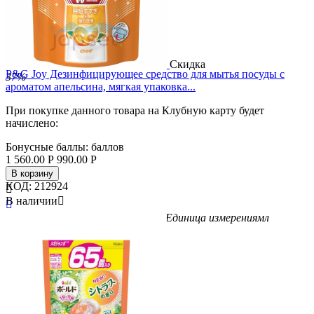
Скидка
P&G Joy Дезинфицирующее средство для мытья посуды с
37%
ароматом апельсина, мягкая упаковка...
При покупке данного товара на Клубную карту будет
начислено:
Бонусные баллы:
баллов
1 560.00
Р
990.00
Р
В корзину
КОД:
212924

В наличии


Бренд
P&G
Вес/Объем/Кол-во
910
Единица измерения
мл