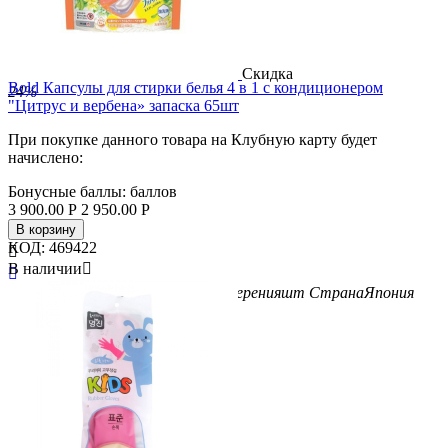
Скидка
Bold Капсулы для стирки белья 4 в 1 с кондиционером
24%
"Цитрус и вербена» запаска 65шт
При покупке данного товара на Клубную карту будет
начислено:
Бонусные баллы:
баллов
3 900.00
Р
2 950.00
Р
В корзину
КОД:
469422

В наличии


Вес/Объем/Кол-во
65
Единица измерения
шт
Страна
Япония