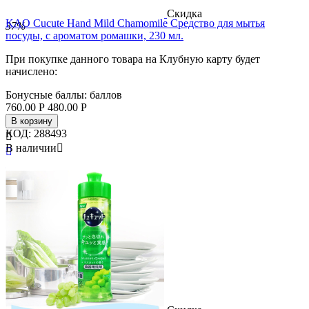
Скидка
KAO Cucute Hand Mild Chamomile Средство для мытья
37%
посуды, с ароматом ромашки, 230 мл.
При покупке данного товара на Клубную карту будет
начислено:
Бонусные баллы:
баллов
760.00
Р
480.00
Р
В корзину
КОД:
288493

В наличии


Бренд
Kao
Страна
Япония