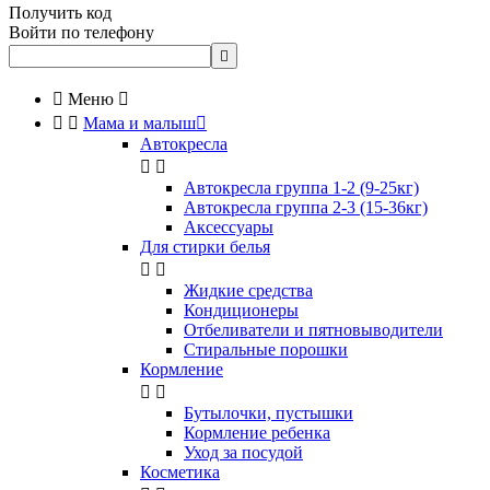
Получить код
Войти по телефону


Меню



Мама и малыш

Автокресла


Автокресла группа 1-2 (9-25кг)
Автокресла группа 2-3 (15-36кг)
Аксессуары
Для стирки белья


Жидкие средства
Кондиционеры
Отбеливатели и пятновыводители
Стиральные порошки
Кормление


Бутылочки, пустышки
Кормление ребенка
Уход за посудой
Косметика