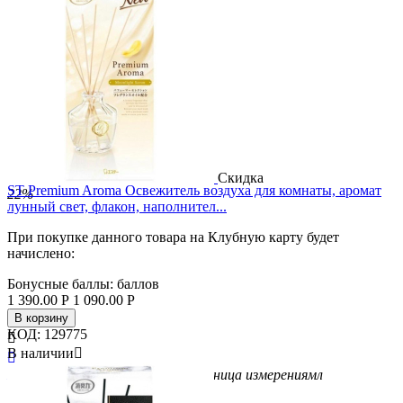
Скидка
ST Premium Aroma Освежитель воздуха для комнаты, аромат
22%
лунный свет, флакон, наполнител...
При покупке данного товара на Клубную карту будет
начислено:
Бонусные баллы:
баллов
1 390.00
Р
1 090.00
Р
В корзину
КОД:
129775

В наличии


Бренд
ST
Вес/Объем/Кол-во
50
Единица измерения
мл