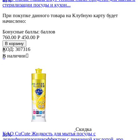
41%
стерилизации посуды и кухон...
При покупке данного товара на Клубную карту будет
начислено:
Бонусные баллы:
баллов
760.00
Р
450.00
Р
В корзину
КОД:
307316

В наличии


Бренд
Kao
Страна
Япония
Скидка
KAO CuCute Жидкость для мытья посуды с
35%
дезинфицирующимэффектом с лимонной кислотой, аро...