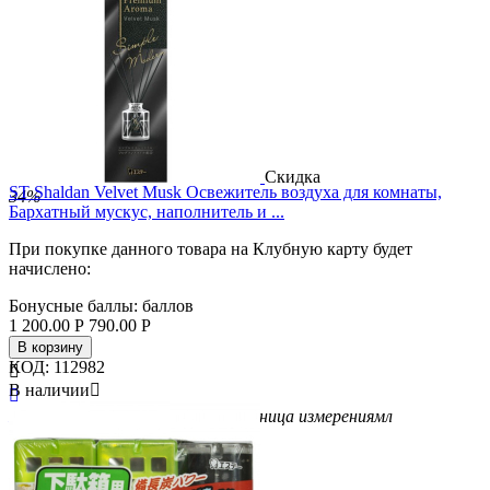
Скидка
ST Shaldan Velvet Musk Освежитель воздуха для комнаты,
34%
Бархатный мускус, наполнитель и ...
При покупке данного товара на Клубную карту будет
начислено:
Бонусные баллы:
баллов
1 200.00
Р
790.00
Р
В корзину
КОД:
112982

В наличии


Бренд
ST
Вес/Объем/Кол-во
50
Единица измерения
мл