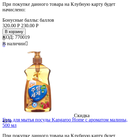
При покупке данного товара на Клубную карту будет
начислено:
Бонусные баллы:
баллов
320.00
Р
230.00
Р
В корзину
КОД:
770019

В наличии


Бренд
Kaneyo
Страна
Япония
Скидка
Гель для мытья посуды Kangaroo Home с ароматом малины,
43%
500 мл
При покупке данного товара на Клубную карту будет