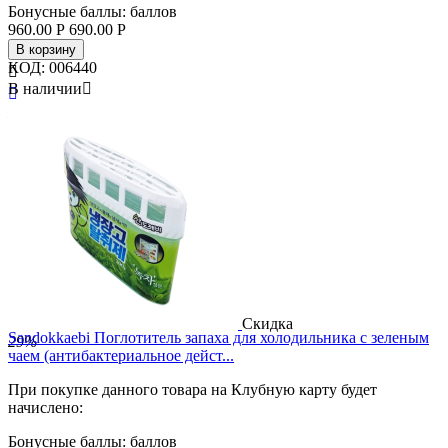
Бонусные баллы:
баллов
960.00
Р
690.00
Р
В корзину
КОД:
006440

В наличии


Бренд
SK
Страна
Ю. Корея
Скидка
Sandokkaebi Поглотитель запаха для холодильника с зеленым
29%
чаем (антибактериальное дейст...
При покупке данного товара на Клубную карту будет
начислено:
Бонусные баллы:
баллов