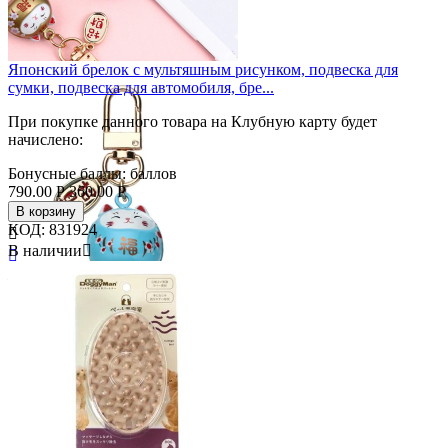
Японский брелок с мультяшным рисунком, подвеска для
сумки, подвеска для автомобиля, бре...
При покупке данного товара на Клубную карту будет
начислено:
Бонусные баллы:
баллов
790.00
Р
360.00
Р
В корзину
КОД:
831924

В наличии


Бренд
genenic
Коллекция
металл