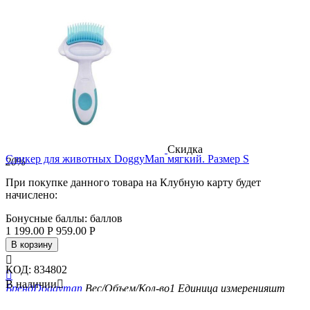
Скидка
Cликер для животных DoggyMan мягкий. Размер S
20%
При покупке данного товара на Клубную карту будет
начислено:
Бонусные баллы:
баллов
1 199.00
Р
959.00
Р
В корзину

КОД:
834802

В наличии

Бренд
Doggyman
Вес/Объем/Кол-во
1
Единица измерения
шт