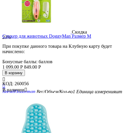
Скидка
Сликер для животных DoggyMan Размер M
23%
При покупке данного товара на Клубную карту будет
начислено:
Бонусные баллы:
баллов
1 099.00
Р
849.00
Р
В корзину

КОД:
260056

В наличии

Бренд
Doggyman
Вес/Объем/Кол-во
1
Единица измерения
шт