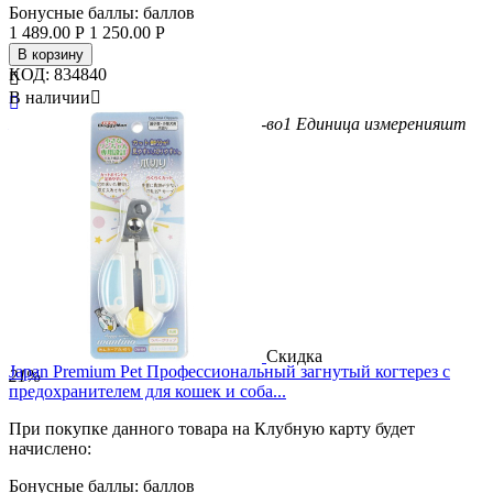
Бонусные баллы:
баллов
1 489.00
Р
1 250.00
Р
В корзину
КОД:
834840

В наличии


Бренд
Premium Pet
Вес/Объем/Кол-во
1
Единица измерения
шт
Скидка
Japan Premium Pet Профессиональный загнутый когтерез с
21%
предохранителем для кошек и соба...
При покупке данного товара на Клубную карту будет
начислено:
Бонусные баллы:
баллов