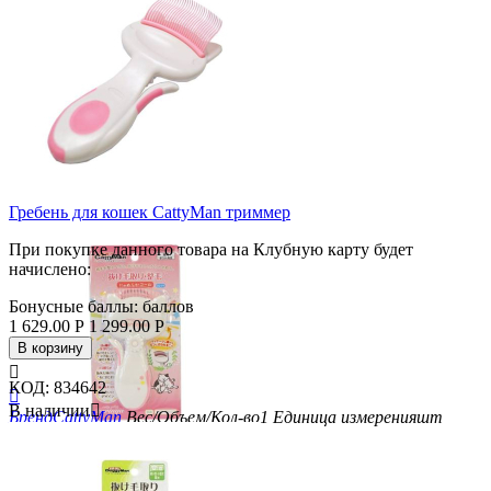
Гребень для кошек CattyMan триммер
При покупке данного товара на Клубную карту будет
начислено:
Бонусные баллы:
баллов
1 629.00
Р
1 299.00
Р
В корзину

КОД:
834642

В наличии

Бренд
CattyMan
Вес/Объем/Кол-во
1
Единица измерения
шт