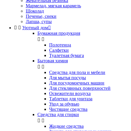
Жевательная резинка
Мармелад, мягкая карамель
Шоколад
Печенье, снеки
Лапша, супы


Уютный дом

Бумажная продукция


Полотенца
Салфетки
Туалетная бумага
Бытовая химия


Cредства для пола и мебели
Для мытья посуды
Для посудомоечных машин
Для стеклянных поверхностей
Освежители воздуха
Таблетки для унитаза
Уход за обувью
Чистящие средства
Средства для стирки


Жидкие средства