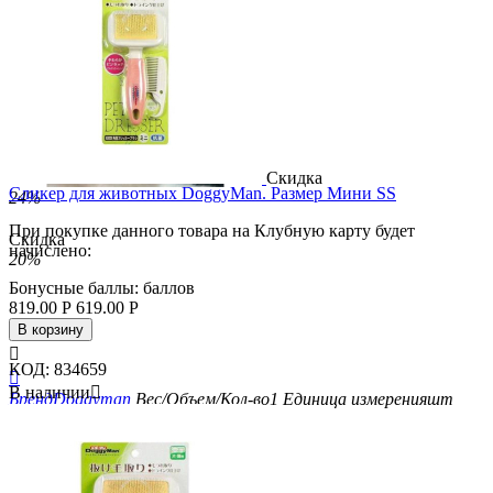
Скидка
Сликер для животных DoggyMan. Размер Мини SS
24%
При покупке данного товара на Клубную карту будет
Скидка
начислено:
20%
Бонусные баллы:
баллов
819.00
Р
619.00
Р
В корзину

КОД:
834659

В наличии

Бренд
Doggyman
Вес/Объем/Кол-во
1
Единица измерения
шт