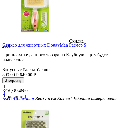
Скидка
Сликер для животных DoggyMan Размер S
28%
При покупке данного товара на Клубную карту будет
начислено:
Бонусные баллы:
баллов
899.00
Р
649.00
Р
В корзину

КОД:
834680

В наличии

Бренд
Doggyman
Вес/Объем/Кол-во
1
Единица измерения
шт