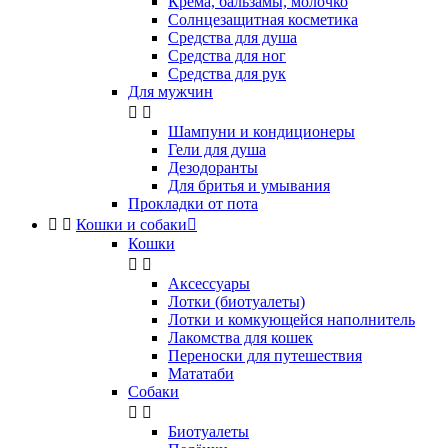
Крема, бальзамы, молочко
Солнцезащитная косметика
Средства для душа
Средства для ног
Средства для рук
Для мужчин


Шампуни и кондиционеры
Гели для душа
Дезодоранты
Для бритья и умывания
Прокладки от пота


Кошки и собаки

Кошки


Аксессуары
Лотки (биотуалеты)
Лотки и комкующейся наполнитель
Лакомства для кошек
Переноски для путешествия
Мататаби
Собаки


Биотуалеты