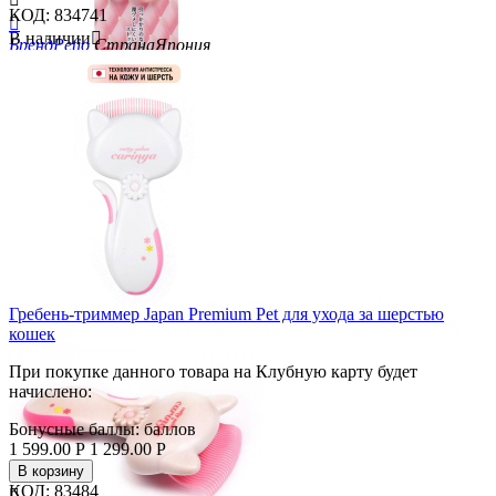
КОД:
834741

В наличии

Бренд
Petio
Страна
Япония
Скидка
18%
Гребень-триммер Japan Premium Pet для ухода за шерстью
кошек
При покупке данного товара на Клубную карту будет
начислено:
Бонусные баллы:
баллов
1 599.00
Р
1 299.00
Р
В корзину
КОД:
83484
