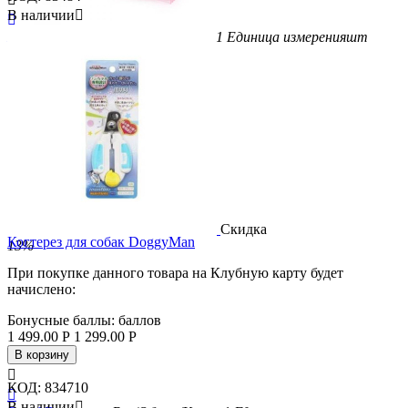
В наличии


Бренд
CattyMan
Вес/Объем/Кол-во
1
Единица измерения
шт
Скидка
19%
Скидка
Когтерез для собак DoggyMan
13%
При покупке данного товара на Клубную карту будет
начислено:
Бонусные баллы:
баллов
1 499.00
Р
1 299.00
Р
В корзину

КОД:
834710

В наличии
