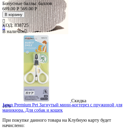
Бонусные баллы:
баллов
689.00
Р
569.00
Р
В корзину

КОД:
838725

В наличии

Скидка
17%
Скидка
Japan Premium Pet Загнутый мини-когтерез с пружиной для
16%
маникюра. Для собак и кошек
При покупке данного товара на Клубную карту будет
начислено: