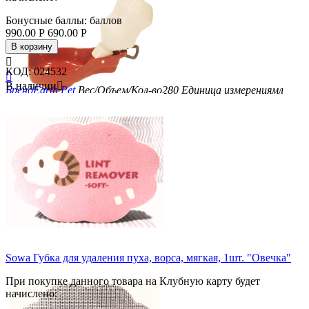
Бонусные баллы:
баллов
990.00
Р
690.00
Р
В корзину

КОД:
024532

В наличии

Бренд
Earth Pet
Вес/Объем/Кол-во
280
Единица измерения
мл
Sowa Губка для удаления пуха, ворса, мягкая, 1шт. "Овечка"
При покупке данного товара на Клубную карту будет
Скидка
начислено:
30%