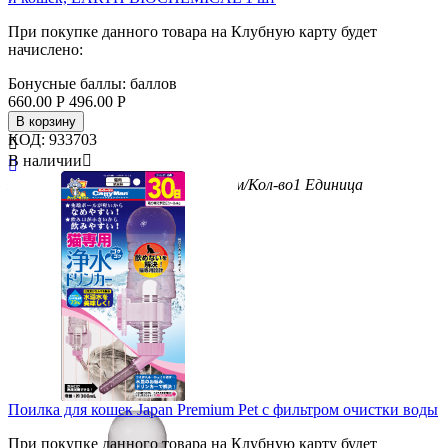
При покупке данного товара на Клубную карту будет
начислено:
Бонусные баллы:
баллов
660.00
Р
496.00
Р
В корзину
КОД:
933703

В наличии


Бренд
Earth Biochemical
Вес/Объем/Кол-во
1
Единица
измерения
шт
Поилка для кошек Japan Premium Pet с фильтром очистки воды
При покупке данного товара на Клубную карту будет