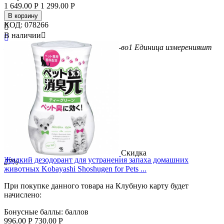
1 649.00
Р
1 299.00
Р
В корзину
КОД:
078266

В наличии


Бренд
Premium Pet
Вес/Объем/Кол-во
1
Единица измерения
шт
Скидка
Жидкий дезодорант для устранения запаха домашних
27%
животных Kobayashi Shoshugen for Pets ...
При покупке данного товара на Клубную карту будет
начислено:
Бонусные баллы:
баллов
996.00
Р
730.00
Р