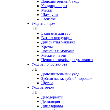
Дополнительный уход
Кондиционеры
Маски
Шампуни
Расчески
Уход за лицом


Бальзамы для губ
Ватная продукция
Для снятия макияжа
Кремы
Лосьоны и молочко
Маски и патчи
Пенки и скрабы для умывания
Уход за полостью рта


Дополнительный уход
Зубная паста, зубной порошок
Щетки
Уход за телом


Дезодоранты
Депиляция
Для здоровья