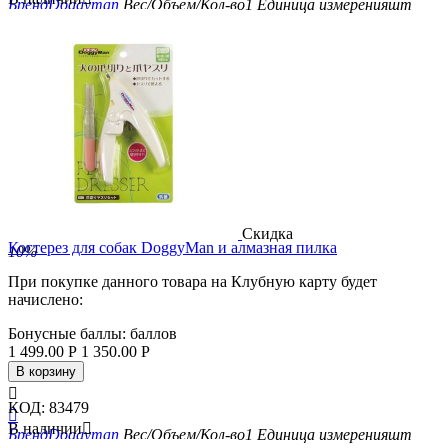
Бренд
Doggyman
Вес/Объем/Кол-во
1
Единица измерения
шт
Скидка
Когтерез для собак DoggyMan и алмазная пилка
10%
При покупке данного товара на Клубную карту будет
начислено:
Бонусные баллы:
баллов
1 499.00
Р
1 350.00
Р
В корзину

КОД:
83479

В наличии

Бренд
Doggyman
Вес/Объем/Кол-во
1
Единица измерения
шт