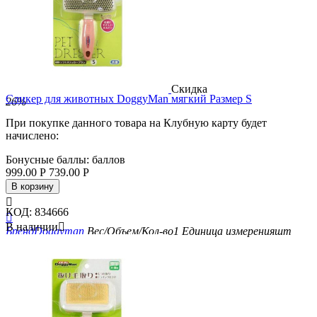
Скидка
Cликер для животных DoggyMan мягкий Размер S
26%
При покупке данного товара на Клубную карту будет
начислено:
Бонусные баллы:
баллов
999.00
Р
739.00
Р
В корзину

КОД:
834666

В наличии

Бренд
Doggyman
Вес/Объем/Кол-во
1
Единица измерения
шт