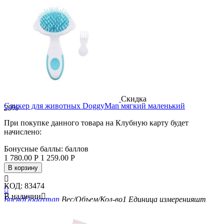
Скидка
Cликер для животных DoggyMan мягкий маленький
29%
При покупке данного товара на Клубную карту будет
начислено:
Бонусные баллы:
баллов
1 780.00
Р
1 259.00
Р
В корзину

КОД:
83474

В наличии

Бренд
Doggyman
Вес/Объем/Кол-во
1
Единица измерения
шт