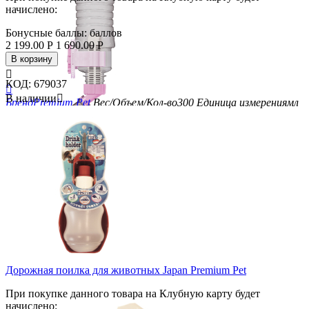
начислено:
Бонусные баллы:
баллов
2 199.00
Р
1 690.00
Р
В корзину

КОД:
679037

В наличии

Бренд
Premium Pet
Вес/Объем/Кол-во
300
Единица измерения
мл
Скидка
23%
Дорожная поилка для животных Japan Premium Pet
При покупке данного товара на Клубную карту будет
начислено: