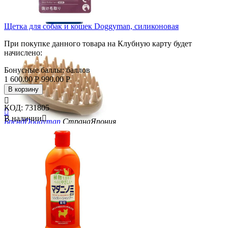
Щетка для собак и кошек Doggyman, силиконовая
При покупке данного товара на Клубную карту будет
начислено:
Бонусные баллы:
баллов
1 600.00
Р
990.00
Р
В корзину

КОД:
731805

В наличии

Бренд
Doggyman
Страна
Япония
Скидка
38%