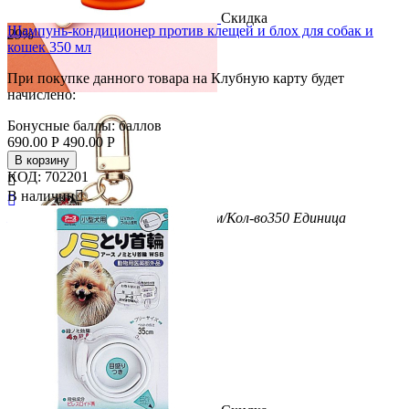
Скидка
Шампунь-кондиционер против клещей и блох для собак и
29%
кошек 350 мл
При покупке данного товара на Клубную карту будет
начислено:
Бонусные баллы:
баллов
690.00
Р
490.00
Р
В корзину
КОД:
702201

В наличии


Бренд
Earth Biochemical
Вес/Объем/Кол-во
350
Единица
измерения
мл