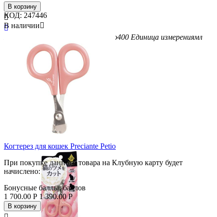
В корзину
КОД:
247446

В наличии


Бренд
Kobayashi
Вес/Объем/Кол-во
400
Единица измерения
мл
Когтерез для кошек Preciante Petio
При покупке данного товара на Клубную карту будет
начислено:
Бонусные баллы:
баллов
1 700.00
Р
1 390.00
Р
В корзину
