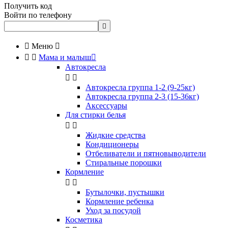
Получить код
Войти по телефону


Меню



Мама и малыш

Автокресла


Автокресла группа 1-2 (9-25кг)
Автокресла группа 2-3 (15-36кг)
Аксессуары
Для стирки белья


Жидкие средства
Кондиционеры
Отбеливатели и пятновыводители
Стиральные порошки
Кормление


Бутылочки, пустышки
Кормление ребенка
Уход за посудой
Косметика