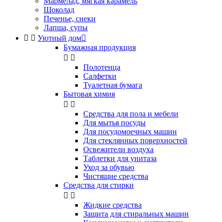
Мармелад, мягкая карамель
Шоколад
Печенье, снеки
Лапша, супы


Уютный дом

Бумажная продукция


Полотенца
Салфетки
Туалетная бумага
Бытовая химия


Cредства для пола и мебели
Для мытья посуды
Для посудомоечных машин
Для стеклянных поверхностей
Освежители воздуха
Таблетки для унитаза
Уход за обувью
Чистящие средства
Средства для стирки


Жидкие средства
Защита для стиральных машин