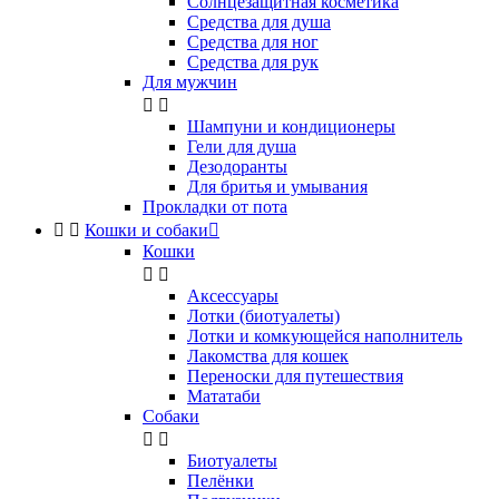
Солнцезащитная косметика
Средства для душа
Средства для ног
Средства для рук
Для мужчин


Шампуни и кондиционеры
Гели для душа
Дезодоранты
Для бритья и умывания
Прокладки от пота


Кошки и собаки

Кошки


Аксессуары
Лотки (биотуалеты)
Лотки и комкующейся наполнитель
Лакомства для кошек
Переноски для путешествия
Мататаби
Собаки


Биотуалеты
Пелёнки