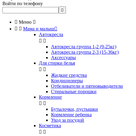
Войти по телефону


Меню



Мама и малыш

Автокресла


Автокресла группа 1-2 (9-25кг)
Автокресла группа 2-3 (15-36кг)
Аксессуары
Для стирки белья


Жидкие средства
Кондиционеры
Отбеливатели и пятновыводители
Стиральные порошки
Кормление


Бутылочки, пустышки
Кормление ребенка
Уход за посудой
Косметика

