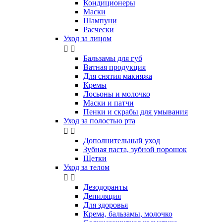
Кондиционеры
Маски
Шампуни
Расчески
Уход за лицом


Бальзамы для губ
Ватная продукция
Для снятия макияжа
Кремы
Лосьоны и молочко
Маски и патчи
Пенки и скрабы для умывания
Уход за полостью рта


Дополнительный уход
Зубная паста, зубной порошок
Щетки
Уход за телом


Дезодоранты
Депиляция
Для здоровья
Крема, бальзамы, молочко