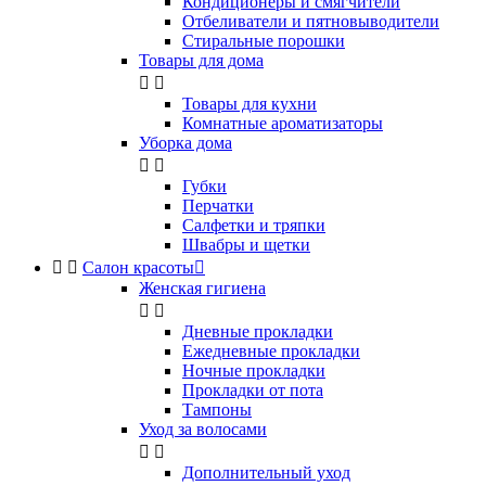
Кондиционеры и смягчители
Отбеливатели и пятновыводители
Стиральные порошки
Товары для дома


Товары для кухни
Комнатные ароматизаторы
Уборка дома


Губки
Перчатки
Салфетки и тряпки
Швабры и щетки


Салон красоты

Женская гигиена


Дневные прокладки
Ежедневные прокладки
Ночные прокладки
Прокладки от пота
Тампоны
Уход за волосами


Дополнительный уход