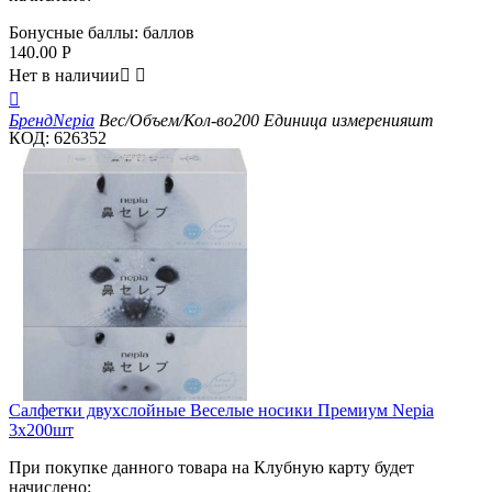
Бонусные баллы:
баллов
140.00
Р
Нет в наличии



Бренд
Nepia
Вес/Объем/Кол-во
200
Единица измерения
шт
КОД:
626352
Салфетки двухслойные Веселые носики Премиум Nepia
3x200шт
При покупке данного товара на Клубную карту будет
начислено: