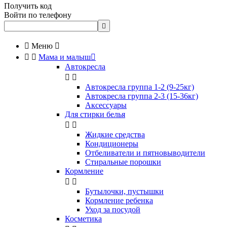
Получить код
Войти по телефону


Меню



Мама и малыш

Автокресла


Автокресла группа 1-2 (9-25кг)
Автокресла группа 2-3 (15-36кг)
Аксессуары
Для стирки белья


Жидкие средства
Кондиционеры
Отбеливатели и пятновыводители
Стиральные порошки
Кормление


Бутылочки, пустышки
Кормление ребенка
Уход за посудой
Косметика