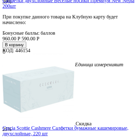
Салфетки двухслойные Веселые носики Премиум New Nepia
39%
200шт
При покупке данного товара на Клубную карту будет
начислено:
Бонусные баллы:
баллов
960.00
Р
590.00
Р
В корзину
КОД:
446154


Бренд
Nepia
Вес/Объем/Кол-во
200
Единица измерения
шт
Скидка
Crecia Scottie Cashmere Салфетки бумажные кашемировые,
25%
двухслойные, 220 шт