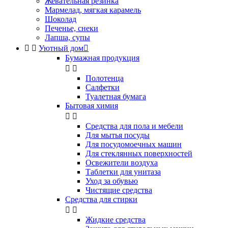
Жевательная резинка
Мармелад, мягкая карамель
Шоколад
Печенье, снеки
Лапша, супы


Уютный дом

Бумажная продукция


Полотенца
Салфетки
Туалетная бумага
Бытовая химия


Cредства для пола и мебели
Для мытья посуды
Для посудомоечных машин
Для стеклянных поверхностей
Освежители воздуха
Таблетки для унитаза
Уход за обувью
Чистящие средства
Средства для стирки


Жидкие средства