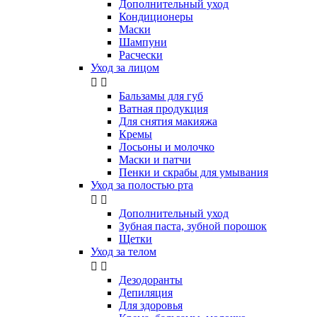
Дополнительный уход
Кондиционеры
Маски
Шампуни
Расчески
Уход за лицом


Бальзамы для губ
Ватная продукция
Для снятия макияжа
Кремы
Лосьоны и молочко
Маски и патчи
Пенки и скрабы для умывания
Уход за полостью рта


Дополнительный уход
Зубная паста, зубной порошок
Щетки
Уход за телом


Дезодоранты
Депиляция
Для здоровья