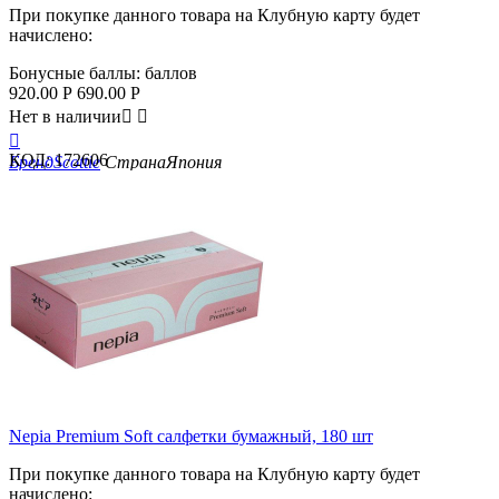
При покупке данного товара на Клубную карту будет
начислено:
Бонусные баллы:
баллов
920.00
Р
690.00
Р
Нет в наличии



КОД:
172606
Бренд
Scottie
Страна
Япония
Nepia Premium Soft салфетки бумажный, 180 шт
При покупке данного товара на Клубную карту будет
начислено: