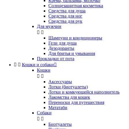
Крема, бальзамы, молочко
Солнцезащитная косметика
Средства для душа
Средства для ног
Средства для рук
Для мужчин


Шампуни и кондиционеры
Гели для душа
Дезодоранты
Для бритья и умывания
Прокладки от пота


Кошки и собаки

Кошки


Аксессуары
Лотки (биотуалеты)
Лотки и комкующейся наполнитель
Лакомства для кошек
Переноски для путешествия
Мататаби
Собаки


Биотуалеты