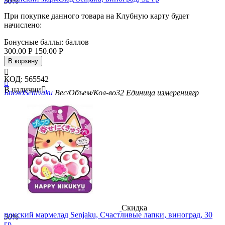
50%
При покупке данного товара на Клубную карту будет
начислено:
Бонусные баллы:
баллов
300.00
Р
150.00
Р
В корзину

КОД:
565542

В наличии

Бренд
Senjyaku
Вес/Объем/Кол-во
32
Единица измерения
гр
Скидка
понский мармелад Senjaku, Счастливые лапки, виноград, 30
50%
гр