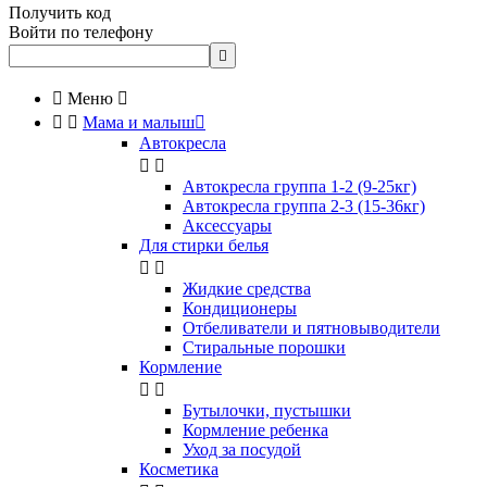
Получить код
Войти по телефону


Меню



Мама и малыш

Автокресла


Автокресла группа 1-2 (9-25кг)
Автокресла группа 2-3 (15-36кг)
Аксессуары
Для стирки белья


Жидкие средства
Кондиционеры
Отбеливатели и пятновыводители
Стиральные порошки
Кормление


Бутылочки, пустышки
Кормление ребенка
Уход за посудой
Косметика