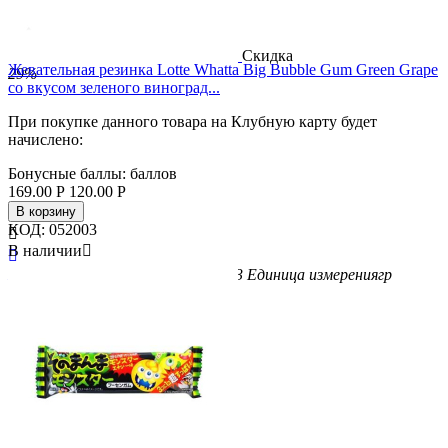
Скидка
Жевательная резинка Lotte Whatta Big Bubble Gum Green Grape
29%
со вкусом зеленого виноград...
При покупке данного товара на Клубную карту будет
начислено:
Бонусные баллы:
баллов
169.00
Р
120.00
Р
В корзину
КОД:
052003

В наличии


Бренд
LOTTE
Вес/Объем/Кол-во
23
Единица измерения
гр