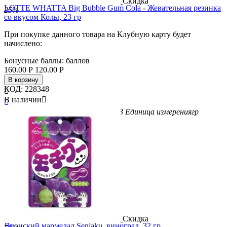
Скидка
LOTTE WHATTA Big Bubble Gum Cola - Жевательная резинка
25%
со вкусом Колы, 23 гр
При покупке данного товара на Клубную карту будет
начислено:
Бонусные баллы:
баллов
160.00
Р
120.00
Р
В корзину
КОД:
228348

В наличии


Бренд
LOTTE
Вес/Объем/Кол-во
23
Единица измерения
гр
Скидка
Японский мармелад Senjaku, виноград, 32 гр