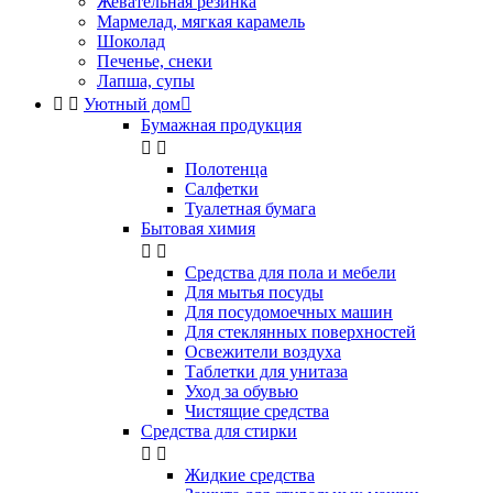
Жевательная резинка
Мармелад, мягкая карамель
Шоколад
Печенье, снеки
Лапша, супы


Уютный дом

Бумажная продукция


Полотенца
Салфетки
Туалетная бумага
Бытовая химия


Cредства для пола и мебели
Для мытья посуды
Для посудомоечных машин
Для стеклянных поверхностей
Освежители воздуха
Таблетки для унитаза
Уход за обувью
Чистящие средства
Средства для стирки


Жидкие средства