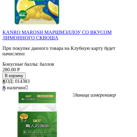
KANRO MAROSH МАРШМЭЛЛОУ СО ВКУСОМ
ЛИМОННОГО СКВОША
При покупке данного товара на Клубную карту будет
начислено:
Бонусные баллы:
баллов
280.00
Р
В корзину
КОД:
014383

В наличии


Бренд
Kanro
Вес/Объем/Кол-во
50
Единица измерения
гр