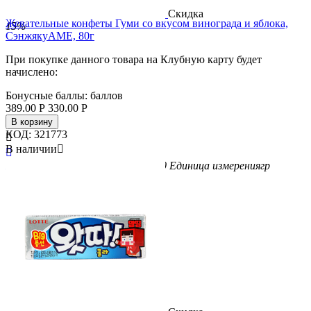
Скидка
Жевательные конфеты Гуми со вкусом винограда и яблока,
15%
СэнжякуАМЕ, 80г
При покупке данного товара на Клубную карту будет
начислено:
Бонусные баллы:
баллов
389.00
Р
330.00
Р
В корзину
КОД:
321773

В наличии


Бренд
Senjaku
Вес/Объем/Кол-во
80
Единица измерения
гр