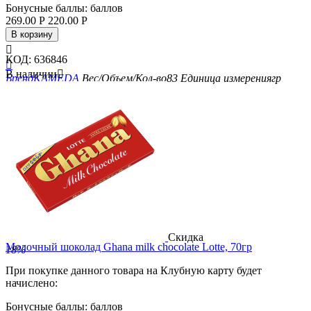
Бонусные баллы:
баллов
269.00
Р
220.00
Р
В корзину

КОД:
636846

В наличии

Бренд
KAMEDA
Вес/Объем/Кол-во
83
Единица измерения
гр
Скидка
Молочный шоколад Ghana milk chocolate Lotte, 70гр
18%
При покупке данного товара на Клубную карту будет
начислено:
Бонусные баллы:
баллов