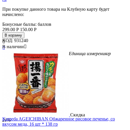
При покупке данного товара на Клубную карту будет
начислено:
Бонусные баллы:
баллов
299.00
Р
150.00
Р
В корзину
КОД:
931240

В наличии


Бренд
Senjaku
Вес упаковки (гр)
30
Единица измерения
гр
Скидка
Kameda AGEICHIBAN Обжаренное рисовое печенье, со
21%
вкусом меда, 16 шт * 138 гр