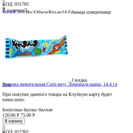
КОД:
051785

В наличии

Бренд
Coris
Вес/Объем/Кол-во
14
Единица измерения
гр
Скидка
Резинка жевательная Coris вкус Лимонада шары, 14.4 гр
38%
При покупке данного товара на Клубную карту будет
начислено:
Бонусные баллы:
баллов
120.00
Р
75.00
Р
В корзину

КОД:
012302