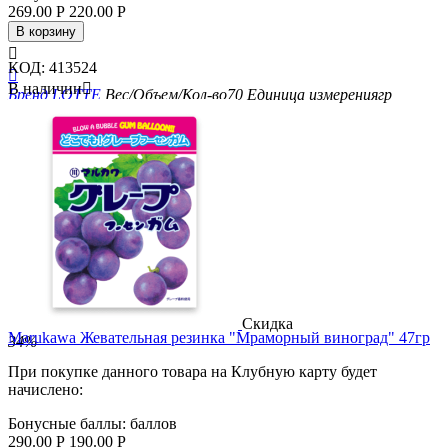
269.00
Р
220.00
Р
В корзину

КОД:
413524

В наличии

Бренд
LOTTE
Вес/Объем/Кол-во
70
Единица измерения
гр
Скидка
Marukawa Жевательная резинка "Мраморный виноград" 47гр
34%
При покупке данного товара на Клубную карту будет
начислено:
Бонусные баллы:
баллов
290.00
Р
190.00
Р