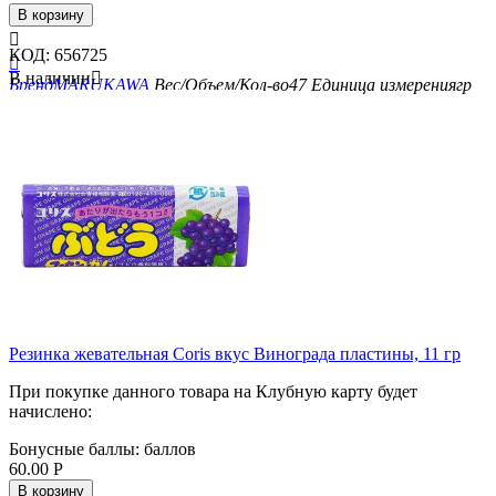
В корзину

КОД:
656725

В наличии

Бренд
MARUKAWA
Вес/Объем/Кол-во
47
Единица измерения
гр
Резинка жевательная Coris вкус Винограда пластины, 11 гр
При покупке данного товара на Клубную карту будет
начислено:
Бонусные баллы:
баллов
60.00
Р
В корзину