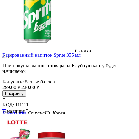
Скидка
Газированный напиток Sprite 355 мл
23%
При покупке данного товара на Клубную карту будет
начислено:
Бонусные баллы:
баллов
299.00
Р
230.00
Р
В корзину

КОД:
111111

В наличии

Бренд
Sprite
Страна
Ю. Корея