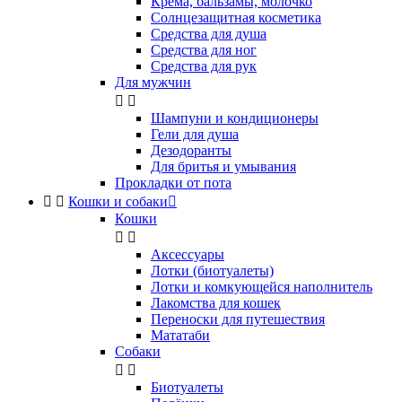
Крема, бальзамы, молочко
Солнцезащитная косметика
Средства для душа
Средства для ног
Средства для рук
Для мужчин


Шампуни и кондиционеры
Гели для душа
Дезодоранты
Для бритья и умывания
Прокладки от пота


Кошки и собаки

Кошки


Аксессуары
Лотки (биотуалеты)
Лотки и комкующейся наполнитель
Лакомства для кошек
Переноски для путешествия
Мататаби
Собаки


Биотуалеты