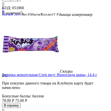

КОД:
051860

В наличии

Бренд
Coris
Вес/Объем/Кол-во
11
Единица измерения
гр
Скидка
Резинка жевательная Coris вкус Винограда шары, 14.4 г
4%
При покупке данного товара на Клубную карту будет
начислено:
Бонусные баллы:
баллов
78.00
Р
75.00
Р
В корзину
