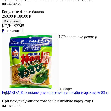
начислено:
Бонусные баллы:
баллов
260.00
Р
180.00
Р
В корзину
КОД:
192245

В наличии


Бренд
LOTTE
Вес/Объем/Кол-во
25
Единица измерения
гр
Скидка
KAMEDA Kakinotane рисовые снеки с васаби и арахисом 83 г.
18%
При покупке данного товара на Клубную карту будет
начислено: