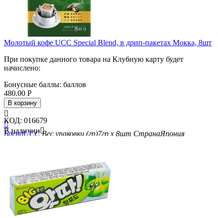
Молотый кофе UCC Special Blend, в дрип-пакетах Мокка, 8шт
При покупке данного товара на Клубную карту будет
начислено:
Бонусные баллы:
баллов
480.00
Р
В корзину

КОД:
016679

В наличии

Бренд
UCC
Вес упаковки (гр)
7гр х 8шт
Страна
Япония