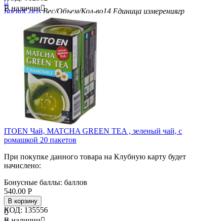

В наличии

Бренд
Coris
Вес/Объем/Кол-во
14
Единица измерения
гр
ITOEN Чай, MATCHA GREEN TEA , зеленый чай, с
ромашкой 20 пакетов
При покупке данного товара на Клубную карту будет
начислено:
Бонусные баллы:
баллов
540.00
Р
В корзину
КОД:
135556

В наличии
