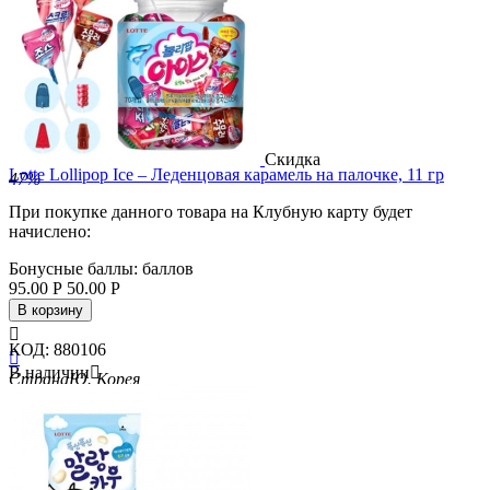
Скидка
Lotte Lollipop Ice – Леденцовая карамель на палочке, 11 гр
47%
При покупке данного товара на Клубную карту будет
начислено:
Бонусные баллы:
баллов
95.00
Р
50.00
Р
В корзину

КОД:
880106

В наличии

Страна
Ю. Корея