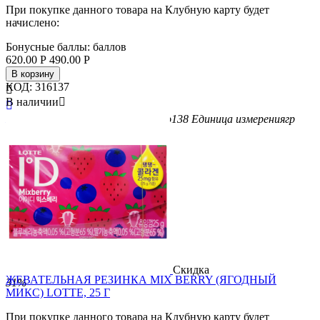
При покупке данного товара на Клубную карту будет
начислено:
Бонусные баллы:
баллов
620.00
Р
490.00
Р
В корзину
КОД:
316137

В наличии


Бренд
KAMEDA
Вес/Объем/Кол-во
138
Единица измерения
гр
Скидка
ЖЕВАТЕЛЬНАЯ РЕЗИНКА MIX BERRY (ЯГОДНЫЙ
31%
МИКС) LOTTE, 25 Г
При покупке данного товара на Клубную карту будет