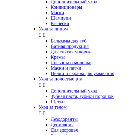
Дополнительный уход
Кондиционеры
Маски
Шампуни
Расчески
Уход за лицом


Бальзамы для губ
Ватная продукция
Для снятия макияжа
Кремы
Лосьоны и молочко
Маски и патчи
Пенки и скрабы для умывания
Уход за полостью рта


Дополнительный уход
Зубная паста, зубной порошок
Щетки
Уход за телом


Дезодоранты
Депиляция
Для здоровья