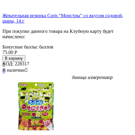
Жевательная резинка Coris "Монстры" со вкусом содовой,
шары, 14.г
При покупке данного товара на Клубную карту будет
начислено:
Бонусные баллы:
баллов
75.00
Р
В корзину
КОД:
228317

В наличии


Бренд
Coris
Вес/Объем/Кол-во
14
Единица измерения
гр