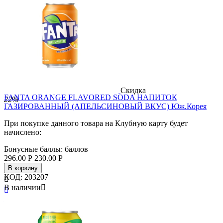
Скидка
FANTA ORANGE FLAVORED SODA НАПИТОК
22%
ГАЗИРОВАННЫЙ (АПЕЛЬСИНОВЫЙ ВКУС) Юж.Корея
При покупке данного товара на Клубную карту будет
начислено:
Бонусные баллы:
баллов
296.00
Р
230.00
Р
В корзину
КОД:
203207

В наличии


Бренд
Fanta
Страна
Ю. Корея