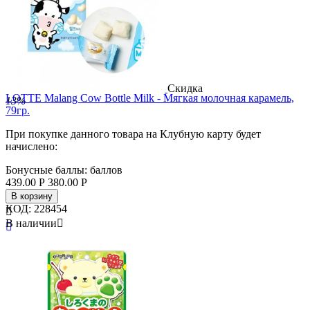
Скидка
LOTTE Malang Cow Bottle Milk - Мягкая молочная карамель,
13%
79гр.
При покупке данного товара на Клубную карту будет
начислено:
Бонусные баллы:
баллов
439.00
Р
380.00
Р
В корзину
КОД:
228454

В наличии


Страна
Ю. Корея