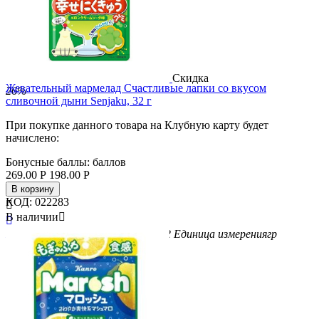
Скидка
Жевательный мармелад Счастливые лапки со вкусом
26%
сливочной дыни Senjaku, 32 г
При покупке данного товара на Клубную карту будет
начислено:
Бонусные баллы:
баллов
269.00
Р
198.00
Р
В корзину
КОД:
022283

В наличии


Бренд
Senjaku
Вес/Объем/Кол-во
32
Единица измерения
гр