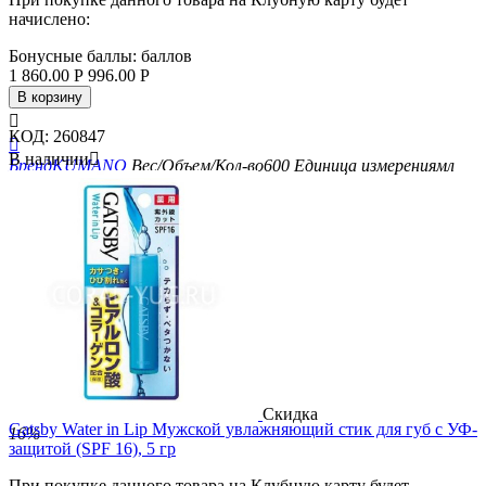
начислено:
Бонусные баллы:
баллов
1 860.00
Р
996.00
Р
В корзину

КОД:
260847

В наличии

Бренд
KUMANO
Вес/Объем/Кол-во
600
Единица измерения
мл
Скидка
Gatsby Water in Lip Мужской увлажняющий стик для губ с УФ-
16%
защитой (SPF 16), 5 гр
При покупке данного товара на Клубную карту будет