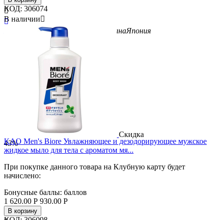
КОД:
306074

В наличии


Бренд
Kao
Вид
гели для душа
Страна
Япония
Скидка
KAO Men's Biore Увлажняющее и дезодорирующее мужское
43%
жидкое мыло для тела с ароматом мя...
При покупке данного товара на Клубную карту будет
начислено:
Бонусные баллы:
баллов
1 620.00
Р
930.00
Р
В корзину
КОД:
306098