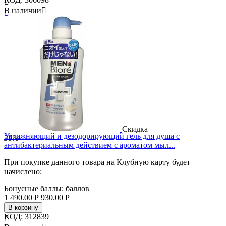

В наличии


Скидка
Увлажняющий и дезодорирующий гель для душа с
38%
антибактериальным действием с ароматом мыл...
При покупке данного товара на Клубную карту будет
начислено:
Бонусные баллы:
баллов
1 490.00
Р
930.00
Р
В корзину
КОД:
312839
