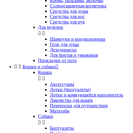
Крема, бальзамы, молочко
Солнцезащитная косметика
Средства для душа
Средства для ног
Средства для рук
Для мужчин


Шампуни и кондиционеры
Гели для душа
Дезодоранты
Для бритья и умывания
Прокладки от пота


Кошки и собаки

Кошки


Аксессуары
Лотки (биотуалеты)
Лотки и комкующейся наполнитель
Лакомства для кошек
Переноски для путешествия
Мататаби
Собаки


Биотуалеты