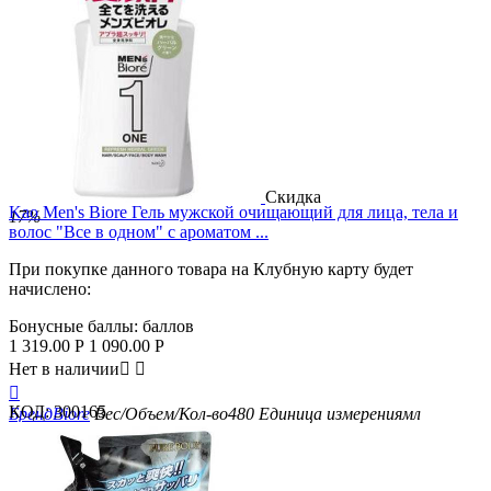
Скидка
Kao Men's Biore Гель мужской очищающий для лица, тела и
17%
волос "Все в одном" с ароматом ...
При покупке данного товара на Клубную карту будет
начислено:
Бонусные баллы:
баллов
1 319.00
Р
1 090.00
Р
Нет в наличии



КОД:
300165
Бренд
Biore
Вес/Объем/Кол-во
480
Единица измерения
мл