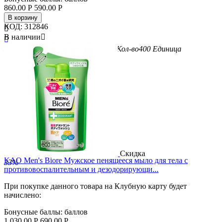
860.00
Р
590.00
Р
В корзину
КОД:
312846

В наличии


Бренд
Kose Cosmeport
Вес/Объем/Кол-во
400
Единица
измерения
мл
Скидка
KAO Men's Biore Мужское пенящееся мыло для тела с
33%
противовоспалительным и дезодорирующи...
При покупке данного товара на Клубную карту будет
начислено:
Бонусные баллы:
баллов
1 030.00
Р
690.00
Р