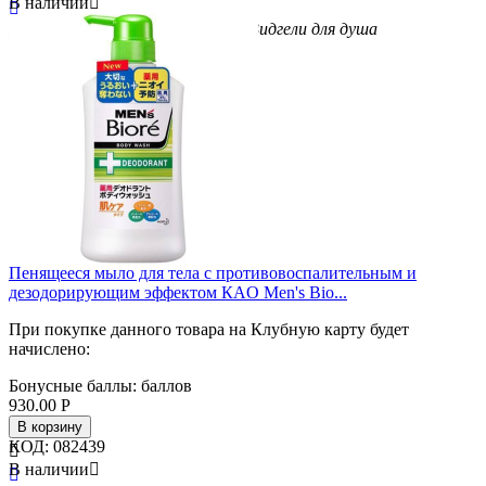
В наличии


Бренд
Kao
Вес/Объем/Кол-во
440
Вид
гели для душа
Пенящееся мыло для тела с противовоспалительным и
дезодорирующим эффектом КAO Men's Bio...
При покупке данного товара на Клубную карту будет
начислено:
Бонусные баллы:
баллов
930.00
Р
В корзину
КОД:
082439

В наличии

