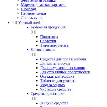
Жевательная резинка
Мармелад, мягкая карамель
Шоколад
Печенье, снеки
Лапша, супы


Уютный дом

Бумажная продукция


Полотенца
Салфетки
Туалетная бумага
Бытовая химия


Cредства для пола и мебели
Для мытья посуды
Для посудомоечных машин
Для стеклянных поверхностей
Освежители воздуха
Таблетки для унитаза
Уход за обувью
Чистящие средства
Средства для стирки


Жидкие средства