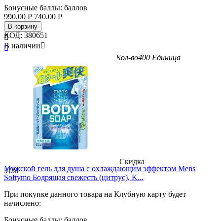
Бонусные баллы:
баллов
990.00
Р
740.00
Р
В корзину
КОД:
380651

В наличии


Бренд
Kose Cosmeport
Вес/Объем/Кол-во
400
Единица
измерения
мл
Скидка
Мужской гель для душа с охлаждающим эффектом Mens
31%
Softymo Бодрящая свежесть (цитрус), K...
При покупке данного товара на Клубную карту будет
начислено:
Бонусные баллы:
баллов