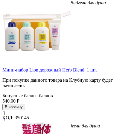
Бренд
КAO
Вес/Объем/Кол-во
440
Вид
гели для душа
Мини-набор Lion дорожный Herb Blend, 1 шт.
При покупке данного товара на Клубную карту будет
начислено:
Бонусные баллы:
баллов
540.00
Р
В корзину

КОД:
350145

Бренд
Lion
Вес/Объем/Кол-во
1
Вид
гели для душа