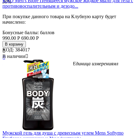
KAO Men's Biore Пенящееся мужское жидкое мыло для тела с
30%
противовоспалительным и дезодо...
При покупке данного товара на Клубную карту будет
начислено:
Бонусные баллы:
баллов
990.00
Р
690.00
Р
В корзину
КОД:
384017

В наличии


Бренд
Biore
Вес/Объем/Кол-во
380
Единица измерения
мл
Мужской гель для душа c древесным углем Mens Softymo