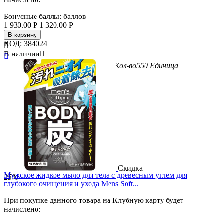
Бонусные баллы:
баллов
1 930.00
Р
1 320.00
Р
В корзину
КОД:
384024

В наличии


Бренд
Kose Cosmeport
Вес/Объем/Кол-во
550
Единица
измерения
мл
Скидка
Мужское жидкое мыло для тела c древесным углем для
25%
глубокого очищения и ухода Mens Soft...
При покупке данного товара на Клубную карту будет
начислено: