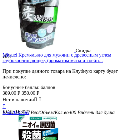
Скидка
Mitsuei Крем-мыло для мужчин с древесным углем
10%
глубокоочищающее, (ароматом мяты и грейп...
При покупке данного товара на Клубную карту будет
начислено:
Бонусные баллы:
баллов
389.00
Р
350.00
Р
Нет в наличии



КОД:
163077
Бренд
Mitsuei
Вес/Объем/Кол-во
400
Вид
гели для душа