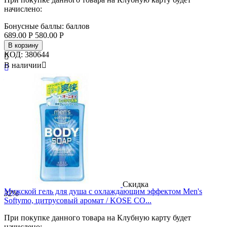
начислено:
Бонусные баллы:
баллов
689.00
Р
580.00
Р
В корзину
КОД:
380644

В наличии


Бренд
Gatsby
Страна
Япония
Скидка
Мужской гель для душа с охлаждающим эффектом Men's
32%
Softymo, цитрусовый аромат / KOSE CO...
При покупке данного товара на Клубную карту будет
начислено: