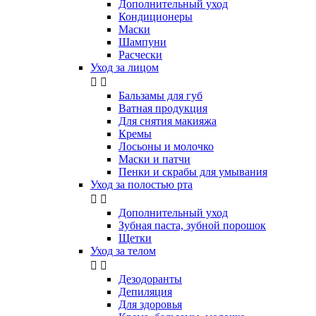
Дополнительный уход
Кондиционеры
Маски
Шампуни
Расчески
Уход за лицом


Бальзамы для губ
Ватная продукция
Для снятия макияжа
Кремы
Лосьоны и молочко
Маски и патчи
Пенки и скрабы для умывания
Уход за полостью рта


Дополнительный уход
Зубная паста, зубной порошок
Щетки
Уход за телом


Дезодоранты
Депиляция
Для здоровья