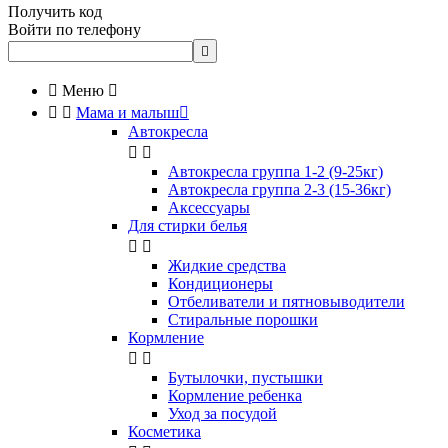
Получить код
Войти по телефону


Меню



Мама и малыш

Автокресла


Автокресла группа 1-2 (9-25кг)
Автокресла группа 2-3 (15-36кг)
Аксессуары
Для стирки белья


Жидкие средства
Кондиционеры
Отбеливатели и пятновыводители
Стиральные порошки
Кормление


Бутылочки, пустышки
Кормление ребенка
Уход за посудой
Косметика