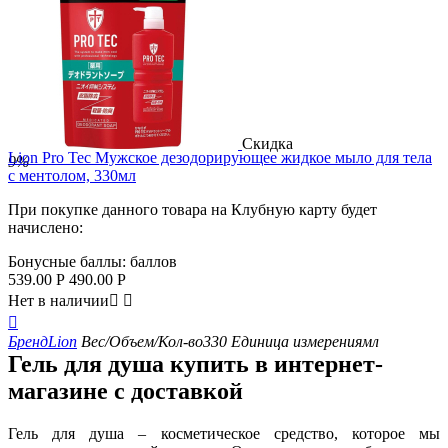
Скидка
Lion Pro Tec Мужское дезодорирующее жидкое мыло для тела
9%
с ментолом, 330мл
При покупке данного товара на Клубную карту будет
начислено:
Бонусные баллы:
баллов
539.00
Р
490.00
Р
Нет в наличии



Бренд
Lion
Вес/Объем/Кол-во
330
Единица измерения
мл
Гель для душа купить в интернет-
магазине с доставкой
Гель для душа – косметическое средство, которое мы