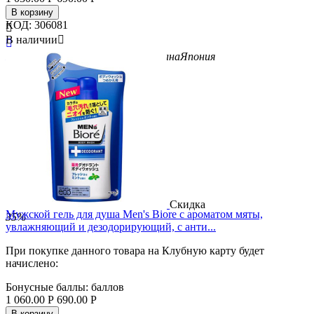
В корзину
КОД:
306081

В наличии


Бренд
Kao
Вид
гели для душа
Страна
Япония
Скидка
Мужской гель для душа Men's Biore с ароматом мяты,
35%
увлажняющий и дезодорирующий, с анти...
При покупке данного товара на Клубную карту будет
начислено:
Бонусные баллы:
баллов
1 060.00
Р
690.00
Р
В корзину