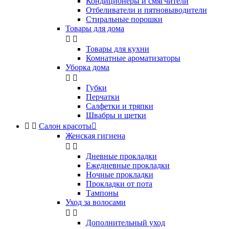
Кондиционеры и смягчители
Отбеливатели и пятновыводители
Стиральные порошки
Товары для дома


Товары для кухни
Комнатные ароматизаторы
Уборка дома


Губки
Перчатки
Салфетки и тряпки
Швабры и щетки


Салон красоты

Женская гигиена


Дневные прокладки
Ежедневные прокладки
Ночные прокладки
Прокладки от пота
Тампоны
Уход за волосами


Дополнительный уход