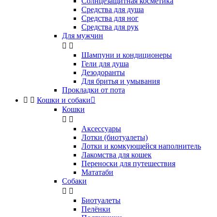
Солнцезащитная косметика
Средства для душа
Средства для ног
Средства для рук
Для мужчин


Шампуни и кондиционеры
Гели для душа
Дезодоранты
Для бритья и умывания
Прокладки от пота


Кошки и собаки

Кошки


Аксессуары
Лотки (биотуалеты)
Лотки и комкующейся наполнитель
Лакомства для кошек
Переноски для путешествия
Мататаби
Собаки


Биотуалеты
Пелёнки