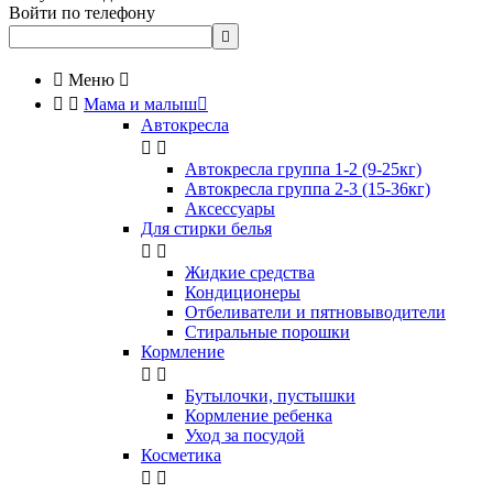
Войти по телефону


Меню



Мама и малыш

Автокресла


Автокресла группа 1-2 (9-25кг)
Автокресла группа 2-3 (15-36кг)
Аксессуары
Для стирки белья


Жидкие средства
Кондиционеры
Отбеливатели и пятновыводители
Стиральные порошки
Кормление


Бутылочки, пустышки
Кормление ребенка
Уход за посудой
Косметика

