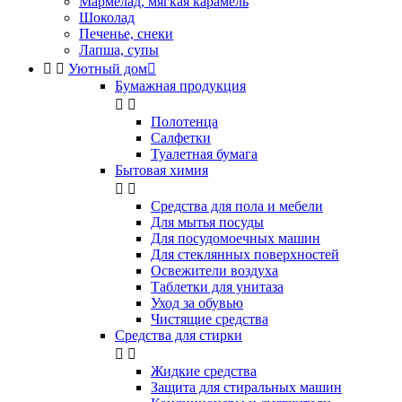
Мармелад, мягкая карамель
Шоколад
Печенье, снеки
Лапша, супы


Уютный дом

Бумажная продукция


Полотенца
Салфетки
Туалетная бумага
Бытовая химия


Cредства для пола и мебели
Для мытья посуды
Для посудомоечных машин
Для стеклянных поверхностей
Освежители воздуха
Таблетки для унитаза
Уход за обувью
Чистящие средства
Средства для стирки


Жидкие средства
Защита для стиральных машин