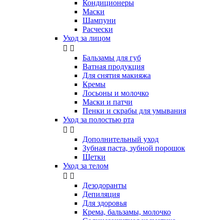
Кондиционеры
Маски
Шампуни
Расчески
Уход за лицом


Бальзамы для губ
Ватная продукция
Для снятия макияжа
Кремы
Лосьоны и молочко
Маски и патчи
Пенки и скрабы для умывания
Уход за полостью рта


Дополнительный уход
Зубная паста, зубной порошок
Щетки
Уход за телом


Дезодоранты
Депиляция
Для здоровья
Крема, бальзамы, молочко