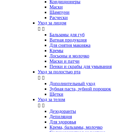
Кондиционеры
Маски
Шампуни
Расчески
Уход за лицом


Бальзамы для губ
Ватная продукция
Для снятия макияжа
Кремы
Лосьоны и молочко
Маски и патчи
Пенки и скрабы для умывания
Уход за полостью рта


Дополнительный уход
Зубная паста, зубной порошок
Щетки
Уход за телом


Дезодоранты
Депиляция
Для здоровья
Крема, бальзамы, молочко