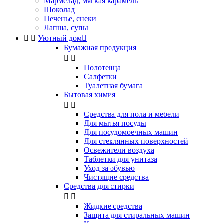
Мармелад, мягкая карамель
Шоколад
Печенье, снеки
Лапша, супы


Уютный дом

Бумажная продукция


Полотенца
Салфетки
Туалетная бумага
Бытовая химия


Cредства для пола и мебели
Для мытья посуды
Для посудомоечных машин
Для стеклянных поверхностей
Освежители воздуха
Таблетки для унитаза
Уход за обувью
Чистящие средства
Средства для стирки


Жидкие средства
Защита для стиральных машин