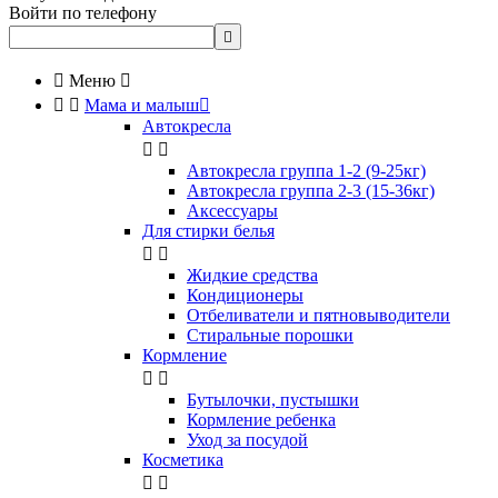
Войти по телефону


Меню



Мама и малыш

Автокресла


Автокресла группа 1-2 (9-25кг)
Автокресла группа 2-3 (15-36кг)
Аксессуары
Для стирки белья


Жидкие средства
Кондиционеры
Отбеливатели и пятновыводители
Стиральные порошки
Кормление


Бутылочки, пустышки
Кормление ребенка
Уход за посудой
Косметика

