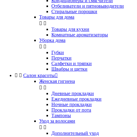
Кондиционеры и смягчители
Отбеливатели и пятновыводители
Стиральные порошки
Товары для дома


Товары для кухни
Комнатные ароматизаторы
Уборка дома


Губки
Перчатки
Салфетки и тряпки
Швабры и щетки


Салон красоты

Женская гигиена


Дневные прокладки
Ежедневные прокладки
Ночные прокладки
Прокладки от пота
Тампоны
Уход за волосами


Дополнительный уход