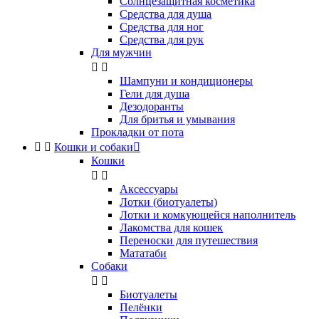
Солнцезащитная косметика
Средства для душа
Средства для ног
Средства для рук
Для мужчин


Шампуни и кондиционеры
Гели для душа
Дезодоранты
Для бритья и умывания
Прокладки от пота


Кошки и собаки

Кошки


Аксессуары
Лотки (биотуалеты)
Лотки и комкующейся наполнитель
Лакомства для кошек
Переноски для путешествия
Мататаби
Собаки


Биотуалеты
Пелёнки