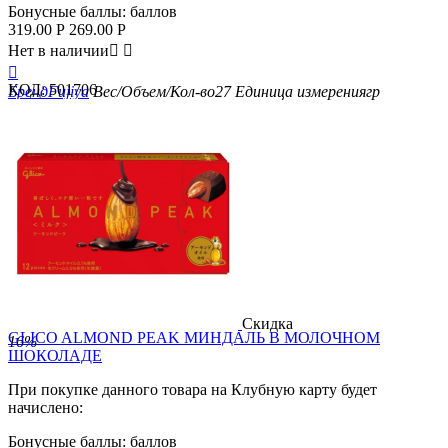
Бонусные баллы:
баллов
319.00
Р
269.00
Р
Нет в наличии



КОД:
501706
Бренд
Fujiya
Вес/Объем/Кол-во
27
Единица измерения
гр
Скидка
GLICO ALMOND PEAK МИНДАЛЬ В МОЛОЧНОМ
16%
ШОКОЛАДЕ
При покупке данного товара на Клубную карту будет
начислено:
Бонусные баллы:
баллов