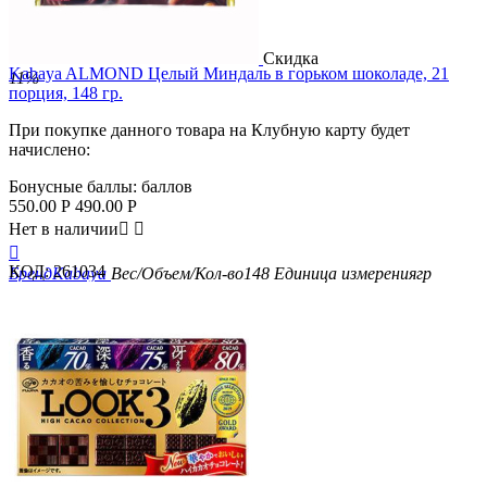
Скидка
Kabaya ALMOND Целый Миндаль в горьком шоколаде, 21
11%
порция, 148 гр.
При покупке данного товара на Клубную карту будет
начислено:
Бонусные баллы:
баллов
550.00
Р
490.00
Р
Нет в наличии



КОД:
261034
Бренд
Kabaya
Вес/Объем/Кол-во
148
Единица измерения
гр