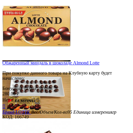
Обжаренный миндаль в шоколаде Almond Lotte
При покупке данного товара на Клубную карту будет
начислено:
Бонусные баллы:
баллов
280.00
Р
Нет в наличии



Бренд
LOTTE
Вес/Объем/Кол-во
95
Единица измерения
гр
КОД:
166749