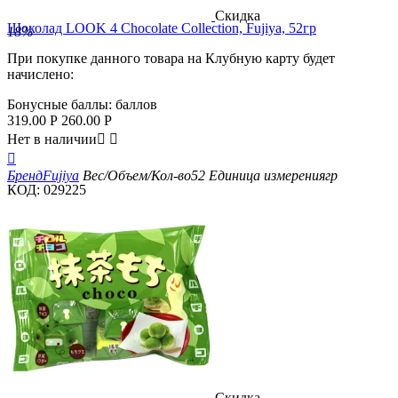
Скидка
Шоколад LOOK 4 Chocolate Collection, Fujiya, 52гр
18%
При покупке данного товара на Клубную карту будет
начислено:
Бонусные баллы:
баллов
319.00
Р
260.00
Р
Нет в наличии



Бренд
Fujiya
Вес/Объем/Кол-во
52
Единица измерения
гр
КОД:
029225
Скидка