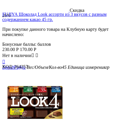
Скидка
FUJIYA Шоколад Look ассорти из 3 вкусов с разным
26%
содержанием какао 45 гр.
При покупке данного товара на Клубную карту будет
начислено:
Бонусные баллы:
баллов
230.00
Р
170.00
Р
Нет в наличии



КОД:
264257
Бренд
Fujiya
Вес/Объем/Кол-во
45
Единица измерения
гр