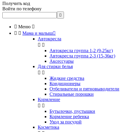
Получить код
Войти по телефону


Меню



Мама и малыш

Автокресла


Автокресла группа 1-2 (9-25кг)
Автокресла группа 2-3 (15-36кг)
Аксессуары
Для стирки белья


Жидкие средства
Кондиционеры
Отбеливатели и пятновыводители
Стиральные порошки
Кормление


Бутылочки, пустышки
Кормление ребенка
Уход за посудой
Косметика