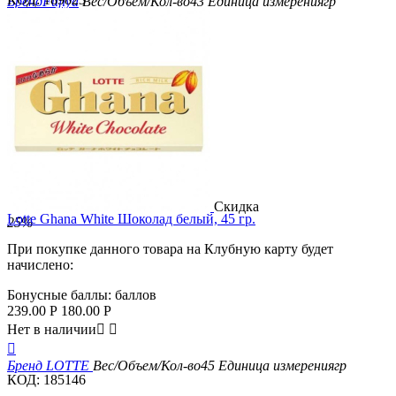
Бренд
Fujiya
Вес/Объем/Кол-во
43
Единица измерения
гр
Скидка
Lotte Ghana White Шоколад белый, 45 гр.
25%
При покупке данного товара на Клубную карту будет
начислено:
Бонусные баллы:
баллов
239.00
Р
180.00
Р
Нет в наличии



Бренд
LOTTE
Вес/Объем/Кол-во
45
Единица измерения
гр
КОД:
185146