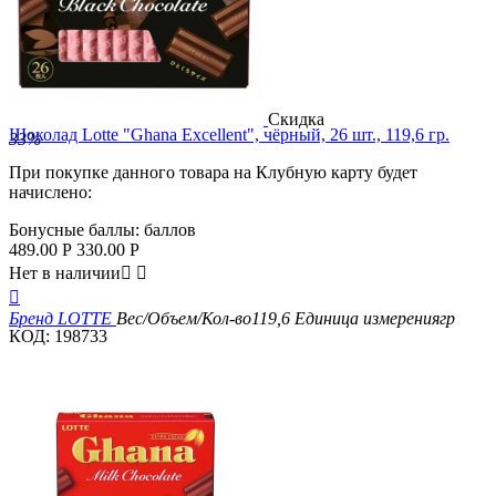
Скидка
Шоколад Lotte "Ghana Excellent", чёрный, 26 шт., 119,6 гр.
33%
При покупке данного товара на Клубную карту будет
начислено:
Бонусные баллы:
баллов
489.00
Р
330.00
Р
Нет в наличии



Бренд
LOTTE
Вес/Объем/Кол-во
119,6
Единица измерения
гр
КОД:
198733