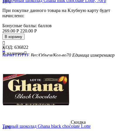
Молочный шоколад Ghana milk chocolate Lotte, 70гр
18%
При покупке данного товара на Клубную карту будет
начислено:
Бонусные баллы:
баллов
269.00
Р
220.00
Р
В корзину

КОД:
636822

В наличии

Бренд
LOTTE
Вес/Объем/Кол-во
70
Единица измерения
гр
Скидка
Темный шоколад Ghana black chocolate Lotte
18%