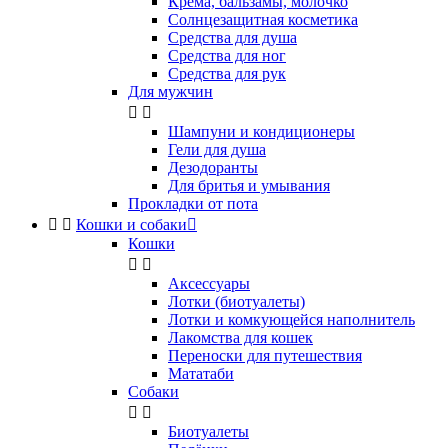
Крема, бальзамы, молочко
Солнцезащитная косметика
Средства для душа
Средства для ног
Средства для рук
Для мужчин


Шампуни и кондиционеры
Гели для душа
Дезодоранты
Для бритья и умывания
Прокладки от пота


Кошки и собаки

Кошки


Аксессуары
Лотки (биотуалеты)
Лотки и комкующейся наполнитель
Лакомства для кошек
Переноски для путешествия
Мататаби
Собаки


Биотуалеты