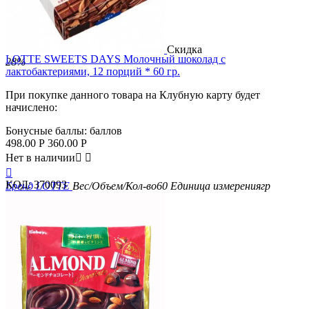
Скидка
LOTTE SWEETS DAYS Молочный шоколад с
28%
лактобактериями, 12 порций * 60 гр.
При покупке данного товара на Клубную карту будет
начислено:
Бонусные баллы:
баллов
498.00
Р
360.00
Р
Нет в наличии



КОД:
370093
Бренд
LOTTE
Вес/Объем/Кол-во
60
Единица измерения
гр