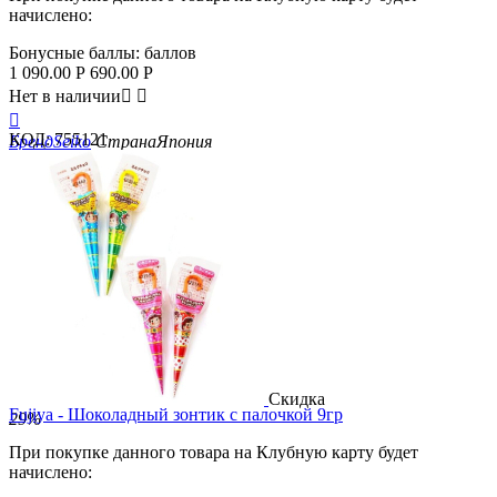
начислено:
Бонусные баллы:
баллов
1 090.00
Р
690.00
Р
Нет в наличии



КОД:
755121
Бренд
Seiko
Страна
Япония
Скидка
Fujiya - Шоколадный зонтик с палочкой 9гр
29%
При покупке данного товара на Клубную карту будет
начислено: