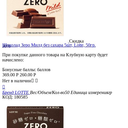
Скидка
Шоколад Зеро Милд без сахара 5шт, Lotte, 50гр.
30%
При покупке данного товара на Клубную карту будет
начислено:
Бонусные баллы:
баллов
369.00
Р
260.00
Р
Нет в наличии



Бренд
LOTTE
Вес/Объем/Кол-во
50
Единица измерения
гр
КОД:
180585