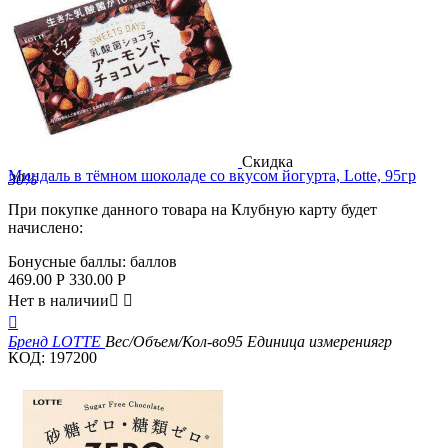
Скидка
Миндаль в тёмном шоколаде со вкусом йогурта, Lotte, 95гр
30%
При покупке данного товара на Клубную карту будет
начислено:
Бонусные баллы:
баллов
469.00
Р
330.00
Р
Нет в наличии



Бренд
LOTTE
Вес/Объем/Кол-во
95
Единица измерения
гр
КОД:
197200