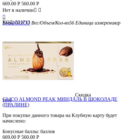
669.00
Р
560.00
Р
Нет в наличии



КОД:
501713
Бренд
GLICO
Вес/Объем/Кол-во
56
Единица измерения
гр
Скидка
GLICO ALMOND PEAK МИНДАЛЬ В ШОКОЛАДЕ
16%
(ПРАЛИНЕ)
При покупке данного товара на Клубную карту будет
начислено:
Бонусные баллы:
баллов
669.00
Р
560.00
Р