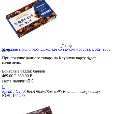
Скидка
Миндаль в молочном шоколаде со вкусом йогурта, Lotte, 95гр
30%
При покупке данного товара на Клубную карту будет
начислено:
Бонусные баллы:
баллов
469.00
Р
330.00
Р
Нет в наличии



Бренд
LOTTE
Вес/Объем/Кол-во
95
Единица измерения
гр
КОД:
165490