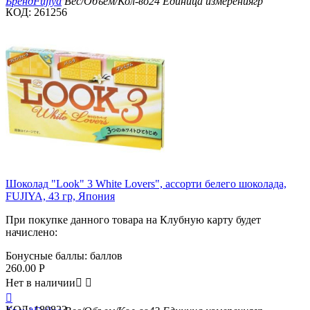
Бренд
Fujiya
Вес/Объем/Кол-во
24
Единица измерения
гр
КОД:
261256
Скидка
19%
Шоколад "Look" 3 White Lovers", ассорти белего шоколада,
FUJIYA, 43 гр, Япония
При покупке данного товара на Клубную карту будет
начислено:
Бонусные баллы:
баллов
260.00
Р
Нет в наличии



КОД:
189823