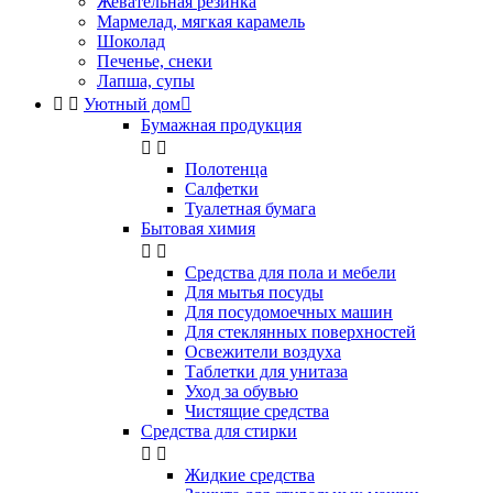
Жевательная резинка
Мармелад, мягкая карамель
Шоколад
Печенье, снеки
Лапша, супы


Уютный дом

Бумажная продукция


Полотенца
Салфетки
Туалетная бумага
Бытовая химия


Cредства для пола и мебели
Для мытья посуды
Для посудомоечных машин
Для стеклянных поверхностей
Освежители воздуха
Таблетки для унитаза
Уход за обувью
Чистящие средства
Средства для стирки


Жидкие средства