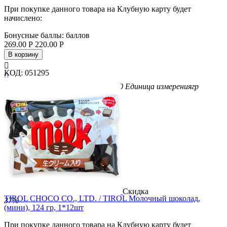
При покупке данного товара на Клубную карту будет
начислено:
Бонусные баллы:
баллов
269.00
Р
220.00
Р
В корзину

КОД:
051295

Бренд
LOTTE
Вес/Объем/Кол-во
50
Единица измерения
гр
Скидка
TIROL CHOCO CO., LTD. / TIROL Молочный шоколад,
37%
(мини), 124 гр, 1*12шт
При покупке данного товара на Клубную карту будет