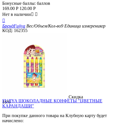
Бонусные баллы:
баллов
169.00
Р
120.00
Р
Нет в наличии



Бренд
Fujiya
Вес/Объем/Кол-во
9
Единица измерения
гр
КОД:
162355
Скидка
FUJIYA ШОКОЛАДНЫЕ КОНФЕТЫ "ЦВЕТНЫЕ
16%
КАРАНДАШИ"
При покупке данного товара на Клубную карту будет
начислено: