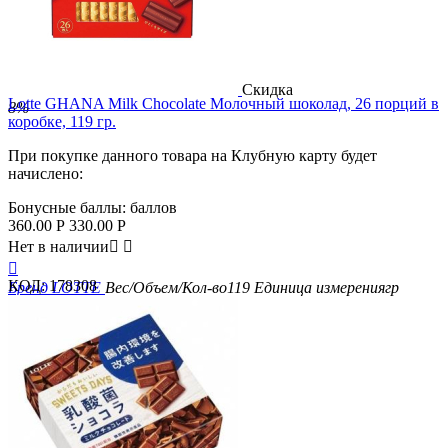
Скидка
Lotte GHANA Milk Chocolate Молочный шоколад, 26 порций в
8%
коробке, 119 гр.
При покупке данного товара на Клубную карту будет
начислено:
Бонусные баллы:
баллов
360.00
Р
330.00
Р
Нет в наличии



КОД:
178308
Бренд
LOTTE
Вес/Объем/Кол-во
119
Единица измерения
гр