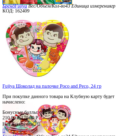

Бренд
Fujiya
Вес/Объем/Кол-во
43
Единица измерения
гр
КОД:
162409
Fujiya Шоколад на палочке Poco and Peco, 24 гр
При покупке данного товара на Клубную карту будет
начислено:
Бонусные баллы:
баллов
210.00
Р
170.00
Р
Нет в наличии


