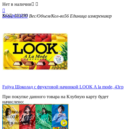
Нет в наличии



КОД:
161280
Бренд
GLICO
Вес/Объем/Кол-во
56
Единица измерения
гр
Fujiya Шоколад с фруктовой начинкой LOOK A la mode, 43гр
При покупке данного товара на Клубную карту будет
начислено:
Бонусные баллы:
баллов
260.00
Р
Нет в наличии

