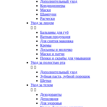
Дополнительный уход
Кондиционеры
Маски
Шампуни
Расчески
Уход за лицом


Бальзамы для губ
Ватная продукция
Для снятия макияжа
Кремы
Лосьоны и молочко
Маски и патчи
Пенки и скрабы для умывания
Уход за полостью рта


Дополнительный уход
Зубная паста, зубной порошок
Щетки
Уход за телом


Дезодоранты
Депиляция
Для здоровья