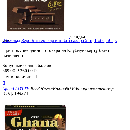
Скидка
Шоколад Зеро Биттер горький без сахара 5шт, Lotte, 50гр.
30%
При покупке данного товара на Клубную карту будет
начислено:
Бонусные баллы:
баллов
369.00
Р
260.00
Р
Нет в наличии



Бренд
LOTTE
Вес/Объем/Кол-во
50
Единица измерения
гр
КОД:
199273