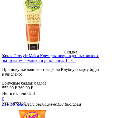
Скидка
Kracie Prostyle Malca Крем для поврежденных волос с
35%
экстрактом ромашки и розмарина, 150гр
При покупке данного товара на Клубную карту будет
начислено:
Бонусные баллы:
баллов
553.00
Р
360.00
Р
Нет в наличии



КОД:
377127
Бренд
Kracie
Вес/Объем/Кол-во
150
Вид
Крем