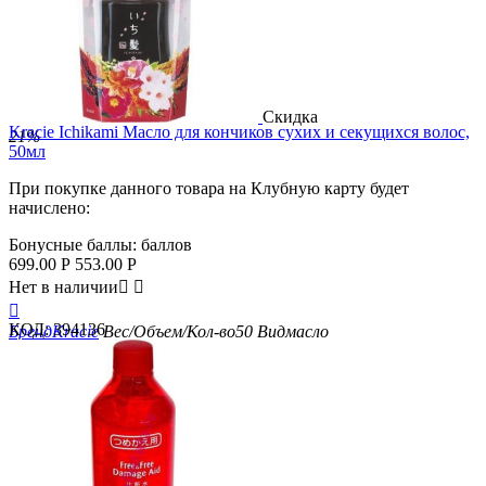
Скидка
Kracie Ichikami Масло для кончиков сухих и секущихся волос,
21%
50мл
При покупке данного товара на Клубную карту будет
начислено:
Бонусные баллы:
баллов
699.00
Р
553.00
Р
Нет в наличии



КОД:
394136
Бренд
Kracie
Вес/Объем/Кол-во
50
Вид
масло