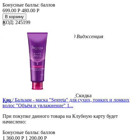
Бонусные баллы:
баллов
699.00
Р
480.00
Р
В корзину
КОД:
245199


Бренд
Kracie
Вес/Объем/Кол-во
100
Вид
эссенция
Скидка
Kao / Бальзам - маска "Segreta" для сухих, тонких и ломких
12%
волос "Объём и увлажнение" 1...
При покупке данного товара на Клубную карту будет
начислено:
Бонусные баллы:
баллов
1 360.00
Р
1 200.00
Р