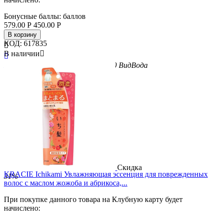
Бонусные баллы:
баллов
579.00
Р
450.00
Р
В корзину
КОД:
617835

В наличии


Бренд
Kracie
Вес/Объем/Кол-во
200
Вид
Вода
Скидка
KRACIE Ichikami Увлажняющая эссенция для поврежденных
31%
волос с маслом жожоба и абрикоса,...
При покупке данного товара на Клубную карту будет
начислено: