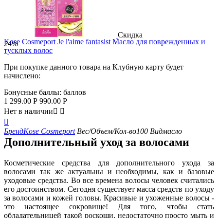
Скидка
Kose Cosmeport Je l'aime fantasist Масло для поврежденных и
24%
тусклых волос
При покупке данного товара на Клубную карту будет
начислено:
Бонусные баллы:
баллов
1 299.00
Р
990.00
Р
Нет в наличии



Бренд
Kose Cosmeport
Вес/Объем/Кол-во
100
Вид
масло
Дополнительный уход за волосами
Косметические средства для дополнительного ухода за
волосами так же актуальны и необходимы, как и базовые
уходовые средства. Во все времена волосы человек считались
его достоинством. Сегодня существует масса средств по уходу
за волосами и кожей головы. Красивые и ухоженные волосы -
это настоящее сокровище! Для того, чтобы стать
обладательницей такой роскоши, недостаточно просто мыть и