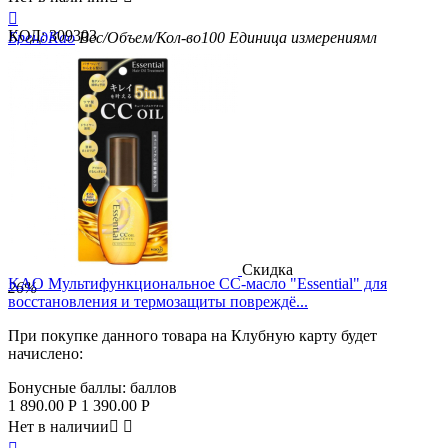

КОД:
309303
Бренд
Kao
Вес/Объем/Кол-во
100
Единица измерения
мл
Скидка
KAO Мультифункциональное СС-масло "Essential" для
26%
восстановления и термозащиты повреждё...
При покупке данного товара на Клубную карту будет
начислено:
Бонусные баллы:
баллов
1 890.00
Р
1 390.00
Р
Нет в наличии

