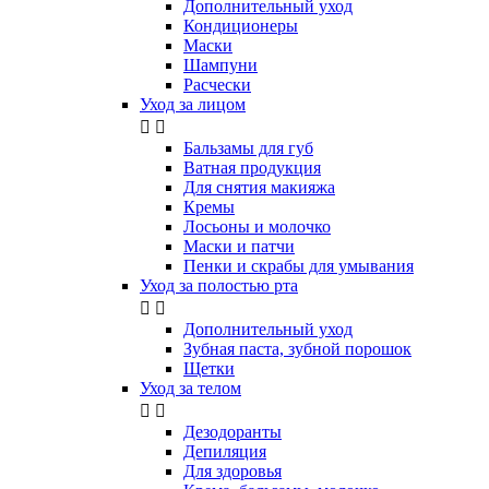
Дополнительный уход
Кондиционеры
Маски
Шампуни
Расчески
Уход за лицом


Бальзамы для губ
Ватная продукция
Для снятия макияжа
Кремы
Лосьоны и молочко
Маски и патчи
Пенки и скрабы для умывания
Уход за полостью рта


Дополнительный уход
Зубная паста, зубной порошок
Щетки
Уход за телом


Дезодоранты
Депиляция
Для здоровья