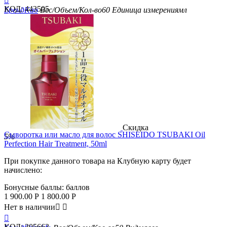

КОД:
443505
Бренд
Kao
Вес/Объем/Кол-во
60
Единица измерения
мл
Скидка
​Сыворотка или масло для волос SHISEIDO TSUBAKI Oil
5%
Perfection Hair Treatment, 50ml
При покупке данного товара на Клубную карту будет
начислено:
Бонусные баллы:
баллов
1 900.00
Р
1 800.00
Р
Нет в наличии



КОД:
305663