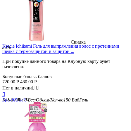
Скидка
Kracie Ichikami Гель для выпрямления волос с протеинами
33%
шелка с термозащитой и защитой ...
При покупке данного товара на Клубную карту будет
начислено:
Бонусные баллы:
баллов
720.00
Р
480.00
Р
Нет в наличии



КОД:
388770
Бренд
Kracie
Вес/Объем/Кол-во
150
Вид
Гель