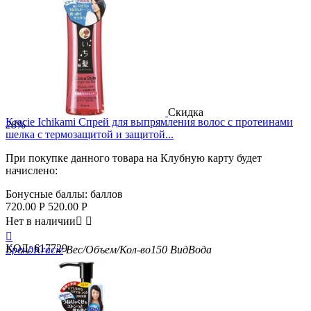
Скидка
Kracie Ichikami Спрей для выпрямления волос с протеинами
28%
шелка с термозащитой и защитой...
При покупке данного товара на Клубную карту будет
начислено:
Бонусные баллы:
баллов
720.00
Р
520.00
Р
Нет в наличии



КОД:
617729
Бренд
Kracie
Вес/Объем/Кол-во
150
Вид
Вода