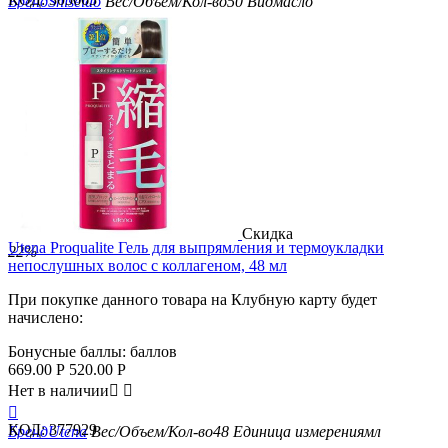
Бренд
Shiseido
Вес/Объем/Кол-во
50
Вид
масло
Скидка
Utena Proqualite Гель для выпрямления и термоукладки
22%
непослушных волос с коллагеном, 48 мл
При покупке данного товара на Клубную карту будет
начислено:
Бонусные баллы:
баллов
669.00
Р
520.00
Р
Нет в наличии



КОД:
377929
Бренд
Utena
Вес/Объем/Кол-во
48
Единица измерения
мл