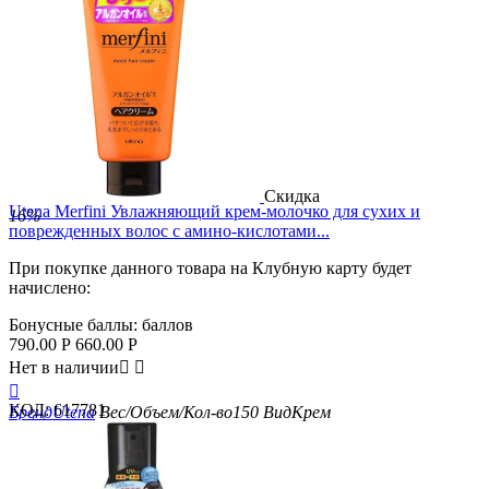
Скидка
Utena Merfini Увлажняющий крем-молочко для сухих и
16%
поврежденных волос с амино-кислотами...
При покупке данного товара на Клубную карту будет
начислено:
Бонусные баллы:
баллов
790.00
Р
660.00
Р
Нет в наличии



КОД:
617781
Бренд
Utena
Вес/Объем/Кол-во
150
Вид
Крем