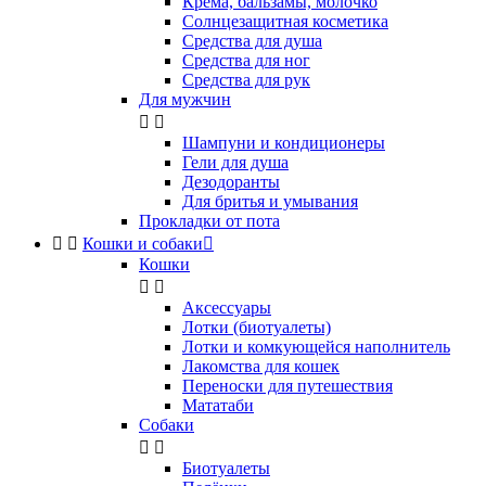
Крема, бальзамы, молочко
Солнцезащитная косметика
Средства для душа
Средства для ног
Средства для рук
Для мужчин


Шампуни и кондиционеры
Гели для душа
Дезодоранты
Для бритья и умывания
Прокладки от пота


Кошки и собаки

Кошки


Аксессуары
Лотки (биотуалеты)
Лотки и комкующейся наполнитель
Лакомства для кошек
Переноски для путешествия
Мататаби
Собаки


Биотуалеты