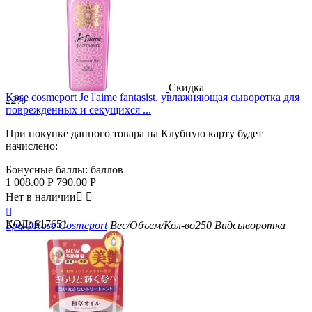
Скидка
Kose cosmeport Je l'aime fantasist, увлажняющая сыворотка для
22%
поврежденных и секущихся ...
При покупке данного товара на Клубную карту будет
начислено:
Бонусные баллы:
баллов
1 008.00
Р
790.00
Р
Нет в наличии



КОД:
617651
Бренд
Kose Cosmeport
Вес/Объем/Кол-во
250
Вид
сыворотка