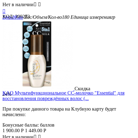
Нет в наличии



КОД:
309273
Бренд
Kao
Вес/Объем/Кол-во
180
Единица измерения
гр
Скидка
KAO Мультифункциональное СС-молочко "Essential" для
24%
восстановления повреждённых волос (...
При покупке данного товара на Клубную карту будет
начислено:
Бонусные баллы:
баллов
1 900.00
Р
1 449.00
Р
Нет в наличии

