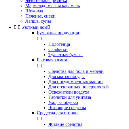
Жевательная резинка
Мармелад, мягкая карамель
Шоколад
Печенье, снеки
Лапша, супы


Уютный дом

Бумажная продукция


Полотенца
Салфетки
Туалетная бумага
Бытовая химия


Cредства для пола и мебели
Для мытья посуды
Для посудомоечных машин
Для стеклянных поверхностей
Освежители воздуха
Таблетки для унитаза
Уход за обувью
Чистящие средства
Средства для стирки


Жидкие средства