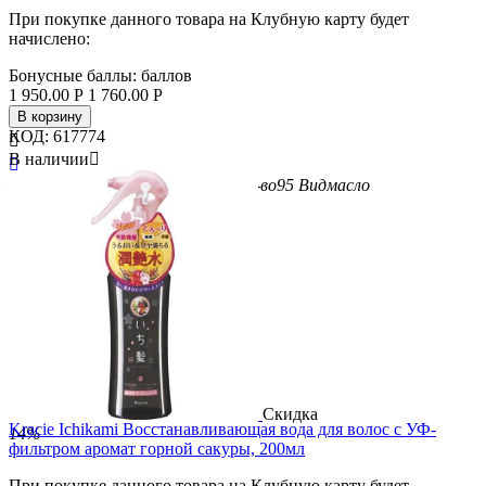
При покупке данного товара на Клубную карту будет
начислено:
Бонусные баллы:
баллов
1 950.00
Р
1 760.00
Р
В корзину
КОД:
617774

В наличии


Бренд
Ahalo Butter
Вес/Объем/Кол-во
95
Вид
масло
Скидка
Kracie Ichikami Восстанавливающая вода для волос с УФ-
14%
фильтром аромат горной сакуры, 200мл
При покупке данного товара на Клубную карту будет