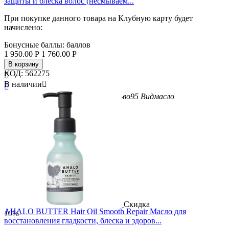
защиты и блеска волос (несмываем...
При покупке данного товара на Клубную карту будет
начислено:
Бонусные баллы:
баллов
1 950.00
Р
1 760.00
Р
В корзину
КОД:
562275

В наличии


Бренд
Ahalo Butter
Вес/Объем/Кол-во
95
Вид
масло
Скидка
AHALO BUTTER Hair Oil Smooth Repair Масло для
10%
восстановления гладкости, блеска и здоров...