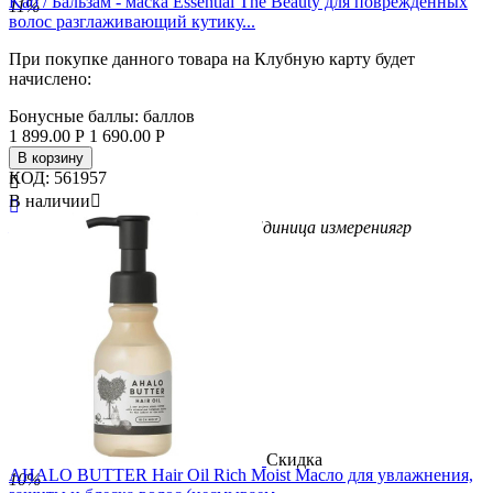
Kao / Бальзам - маска Essential The Beauty для повреждённых
11%
волос разглаживающий кутику...
При покупке данного товара на Клубную карту будет
начислено:
Бонусные баллы:
баллов
1 899.00
Р
1 690.00
Р
В корзину
КОД:
561957

В наличии


Бренд
Kao
Вес/Объем/Кол-во
250
Единица измерения
гр
Скидка
AHALO BUTTER Hair Oil Rich Moist Масло для увлажнения,
10%