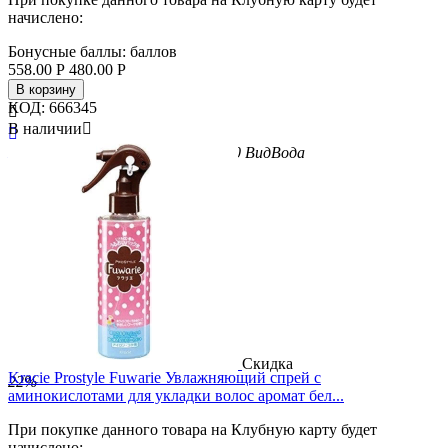
начислено:
Бонусные баллы:
баллов
558.00
Р
480.00
Р
В корзину
КОД:
666345

В наличии


Бренд
Kracie
Вес/Объем/Кол-во
200
Вид
Вода
Скидка
Kracie Prostyle Fuwarie Увлажняющий спрей с
22%
аминокислотами для укладки волос аромат бел...
При покупке данного товара на Клубную карту будет
начислено: