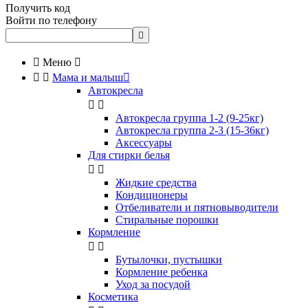
Получить код
Войти по телефону


Меню



Мама и малыш

Автокресла


Автокресла группа 1-2 (9-25кг)
Автокресла группа 2-3 (15-36кг)
Аксессуары
Для стирки белья


Жидкие средства
Кондиционеры
Отбеливатели и пятновыводители
Стиральные порошки
Кормление


Бутылочки, пустышки
Кормление ребенка
Уход за посудой
Косметика