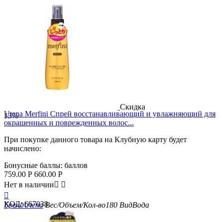
Скидка
Utena Merfini Спрей восстанавливающий и увлажняющий для
13%
окрашенных и поврежденных волос...
При покупке данного товара на Клубную карту будет
начислено:
Бонусные баллы:
баллов
759.00
Р
660.00
Р
Нет в наличии



КОД:
667038
Бренд
Utena
Вес/Объем/Кол-во
180
Вид
Вода