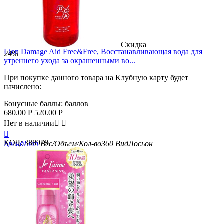
Скидка
Lion Damage Aid Free&Free, Восстанавливающая вода для
24%
утреннего ухода за окрашенными во...
При покупке данного товара на Клубную карту будет
начислено:
Бонусные баллы:
баллов
680.00
Р
520.00
Р
Нет в наличии



КОД:
388978
Бренд
Lion
Вес/Объем/Кол-во
360
Вид
Лосьон