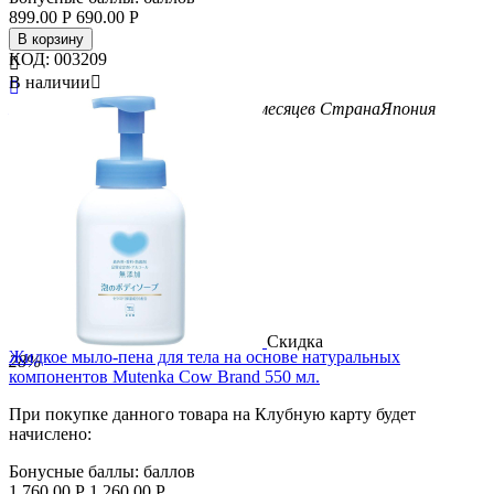
899.00
Р
690.00
Р
В корзину
КОД:
003209

В наличии


Бренд
Cow Brand
Возраст
с 6-ти месяцев
Страна
Япония
Скидка
Жидкое мыло-пена для тела на основе натуральных
28%
компонентов Mutenka Cow Brand 550 мл.
При покупке данного товара на Клубную карту будет
начислено:
Бонусные баллы:
баллов
1 760.00
Р
1 260.00
Р