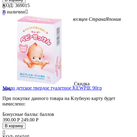
КОД:
369015

В наличии


Бренд
Cow Brand
Возраст
с 6-ти месяцев
Страна
Япония
Скидка
Мыло детское твердое туалетное KEWPIE 90гр
36%
При покупке данного товара на Клубную карту будет
начислено:
Бонусные баллы:
баллов
390.00
Р
249.00
Р
В корзину

КОД:
956505