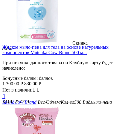
Скидка
Жидкое мыло-пена для тела на основе натуральных
36%
компонентов Mutenka Cow Brand 500 мл.
При покупке данного товара на Клубную карту будет
начислено:
Бонусные баллы:
баллов
1 300.00
Р
830.00
Р
Нет в наличии



КОД:
257759.
Бренд
Cow Brand
Вес/Объем/Кол-во
500
Вид
мыло-пена