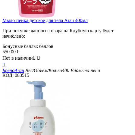
Мыло-пенка детское для тела Arau 400мл
При покупке данного товара на Клубную карту будет
начислено:
Бонусные баллы:
баллов
550.00
Р
Нет в наличии



Бренд
Arau
Вес/Объем/Кол-во
400
Вид
мыло-пена
КОД:
083515