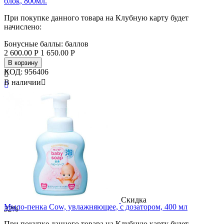
блок, 800мл.
При покупке данного товара на Клубную карту будет
начислено:
Бонусные баллы:
баллов
2 600.00
Р
1 650.00
Р
В корзину
КОД:
956406

В наличии


Бренд
Pigeon
Страна
Япония
Скидка
Мыло-пенка Cow, увлажняющее, с дозатором, 400 мл
32%
При покупке данного товара на Клубную карту будет