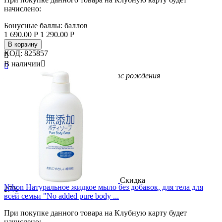
начислено:
Бонусные баллы:
баллов
1 690.00
Р
1 290.00
Р
В корзину
КОД:
825857

В наличии


Бренд
Cow
Вид
мыло-пена
Возраст
с рождения
Скидка
Nihon Натуральное жидкое мыло без добавок, для тела для
17%
всей семьи "No added pure body ...
При покупке данного товара на Клубную карту будет
начислено: