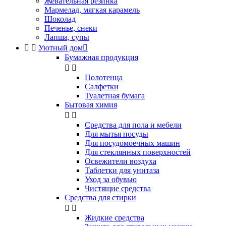
Жевательная резинка
Мармелад, мягкая карамель
Шоколад
Печенье, снеки
Лапша, супы


Уютный дом

Бумажная продукция


Полотенца
Салфетки
Туалетная бумага
Бытовая химия


Cредства для пола и мебели
Для мытья посуды
Для посудомоечных машин
Для стеклянных поверхностей
Освежители воздуха
Таблетки для унитаза
Уход за обувью
Чистящие средства
Средства для стирки


Жидкие средства