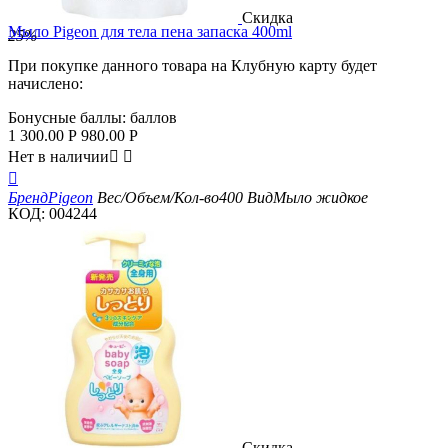
Скидка
Мыло Pigeon для тела пена запаска 400ml
25%
При покупке данного товара на Клубную карту будет
начислено:
Бонусные баллы:
баллов
1 300.00
Р
980.00
Р
Нет в наличии



Бренд
Pigeon
Вес/Объем/Кол-во
400
Вид
Мыло жидкое
КОД:
004244
Скидка