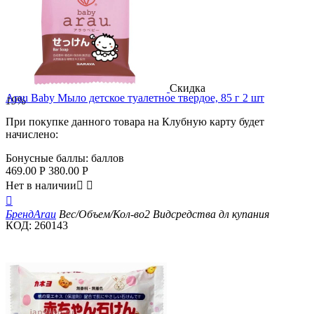
Скидка
Arau Baby Мыло детское туалетное твердое, 85 г 2 шт
19%
При покупке данного товара на Клубную карту будет
начислено:
Бонусные баллы:
баллов
469.00
Р
380.00
Р
Нет в наличии



Бренд
Arau
Вес/Объем/Кол-во
2
Вид
средства дл купания
КОД:
260143