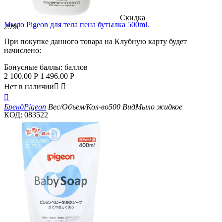
Скидка
Мыло Pigeon для тела пена бутылка 500ml.
29%
При покупке данного товара на Клубную карту будет
начислено:
Бонусные баллы:
баллов
2 100.00
Р
1 496.00
Р
Нет в наличии



Бренд
Pigeon
Вес/Объем/Кол-во
500
Вид
Мыло жидкое
КОД:
083522