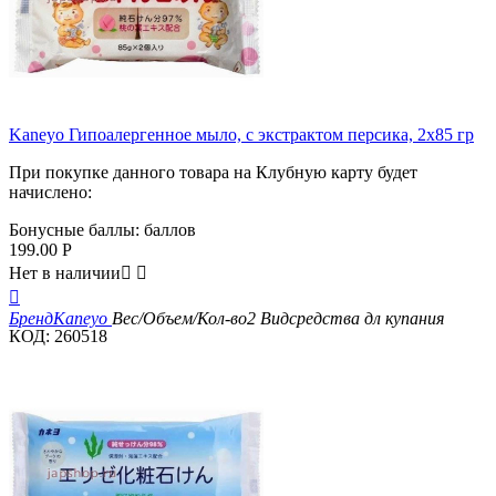
Kaneyo Гипоалергенное мыло, с экстрактом персика, 2х85 гр
При покупке данного товара на Клубную карту будет
начислено:
Бонусные баллы:
баллов
199.00
Р
Нет в наличии



Бренд
Kaneyo
Вес/Объем/Кол-во
2
Вид
средства дл купания
КОД:
260518