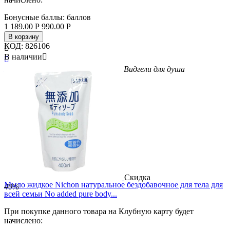
Бонусные баллы:
баллов
1 189.00
Р
990.00
Р
В корзину
КОД:
826106

В наличии


Бренд
Nihon
Вес/Объем/Кол-во
550
Вид
гели для душа
Скидка
Мыло жидкое Nichon натуральное бездобавочное для тела для
40%
всей семьи No added pure body...
При покупке данного товара на Клубную карту будет
начислено: