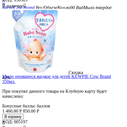

В наличии

Бренд
Cow Brand
Вес/Объем/Кол-во
90
Вид
Мыло твердое
Скидка
Мыло пенящееся жидкое для детей KEWPIE Cow Brand
42%
350мл.
При покупке данного товара на Клубную карту будет
начислено:
Бонусные баллы:
баллов
1 460.00
Р
850.00
Р
В корзину
КОД:
005197
