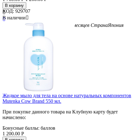
В корзину
КОД:
929707

В наличии


Бренд
Cow Brand
Возраст
с 6-ти месяцев
Страна
Япония
Жидкое мыло для тела на основе натуральных компонентов
Mutenka Cow Brand 550 мл.
При покупке данного товара на Клубную карту будет
начислено:
Бонусные баллы:
баллов
1 200.00
Р
В корзину