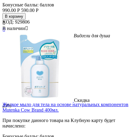
Бонусные баллы:
баллов
990.00
Р
590.00
Р
В корзину
КОД:
929806

В наличии


Бренд
Nihon
Вес/Объем/Кол-во
400
Вид
гели для душа
Скидка
Жидкое мыло для тела на основе натуральных компонентов
23%
Mutenka Cow Brand 400мл.
При покупке данного товара на Клубную карту будет
начислено:
Бонусные баллы:
баллов