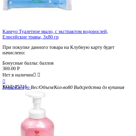
Kaneyo Туалетное мыло, с экстрактом водорослей,
Елисейские травы, 3х80 гр
При покупке данного товара на Клубную карту будет
начислено:
Бонусные баллы:
баллов
369.00
Р
Нет в наличии



КОД:
25715
Бренд
Kaneyo
Вес/Объем/Кол-во
80
Вид
средства дл купания