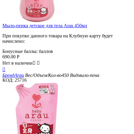
Мыло-пенка детское для тела Arau 450мл
При покупке данного товара на Клубную карту будет
начислено:
Бонусные баллы:
баллов
690.00
Р
Нет в наличии



Бренд
Arau
Вес/Объем/Кол-во
450
Вид
мыло-пена
КОД:
25716