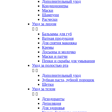
Дополнительный уход
Кондиционеры
Маски
Шампуни
Расчески
Уход за лицом


Бальзамы для губ
Ватная продукция
Для снятия макияжа
Кремы
Лосьоны и молочко
Маски и патчи
Пенки и скрабы для умывания
Уход за полостью рта


Дополнительный уход
Зубная паста, зубной порошок
Щетки
Уход за телом


Дезодоранты
Депиляция
Для здоровья