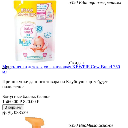
Бренд
Cow Brand
Вес/Объем/Кол-во
350
Единица измерения
мл
Скидка
Мыло-пенка детская увлажняющая KEWPIE Cow Brand 350
44%
мл
При покупке данного товара на Клубную карту будет
начислено:
Бонусные баллы:
баллов
1 460.00
Р
820.00
Р
В корзину
КОД:
083539


Бренд
Cow Brand
Вес/Объем/Кол-во
350
Вид
Мыло жидкое