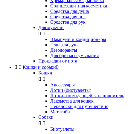
Крема, бальзамы, молочко
Солнцезащитная косметика
Средства для душа
Средства для ног
Средства для рук
Для мужчин


Шампуни и кондиционеры
Гели для душа
Дезодоранты
Для бритья и умывания
Прокладки от пота


Кошки и собаки

Кошки


Аксессуары
Лотки (биотуалеты)
Лотки и комкующейся наполнитель
Лакомства для кошек
Переноски для путешествия
Мататаби
Собаки


Биотуалеты