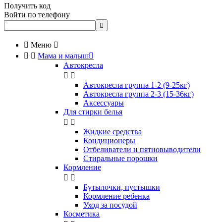
Получить код
Войти по телефону


Меню



Мама и малыш

Автокресла


Автокресла группа 1-2 (9-25кг)
Автокресла группа 2-3 (15-36кг)
Аксессуары
Для стирки белья


Жидкие средства
Кондиционеры
Отбеливатели и пятновыводители
Стиральные порошки
Кормление


Бутылочки, пустышки
Кормление ребенка
Уход за посудой
Косметика