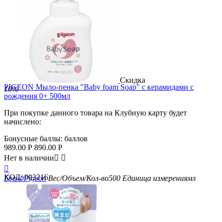
Скидка
PIGEON Мыло-пенка "Baby foam Soap" с керамидами с
10%
рождения 0+ 500мл
При покупке данного товара на Клубную карту будет
начислено:
Бонусные баллы:
баллов
989.00
Р
890.00
Р
Нет в наличии



КОД:
003216
Бренд
Pigeon
Вес/Объем/Кол-во
500
Единица измерения
мл