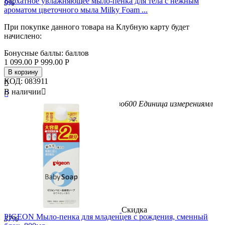
Бархатное увлажняющее мыло-пенка для тела с нежным
9%
ароматом цветочного мыла Milky Foam ...
При покупке данного товара на Клубную карту будет
начислено:
Бонусные баллы:
баллов
1 099.00
Р
999.00
Р
В корзину
КОД:
083911

В наличии


Бренд
Cow Brand
Вес/Объем/Кол-во
600
Единица измерения
мл
Скидка
PIGEON Мыло-пенка для младенцев с рождения, сменный
37%