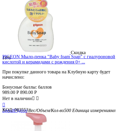
Скидка
PIGEON Мыло-пенка "Baby foam Soap" с гиалуроновой
10%
кислотой и керамидами с рождения 0+ ...
При покупке данного товара на Клубную карту будет
начислено:
Бонусные баллы:
баллов
989.00
Р
890.00
Р
Нет в наличии



КОД:
083553
Бренд
Pigeon
Вес/Объем/Кол-во
500
Единица измерения
мл