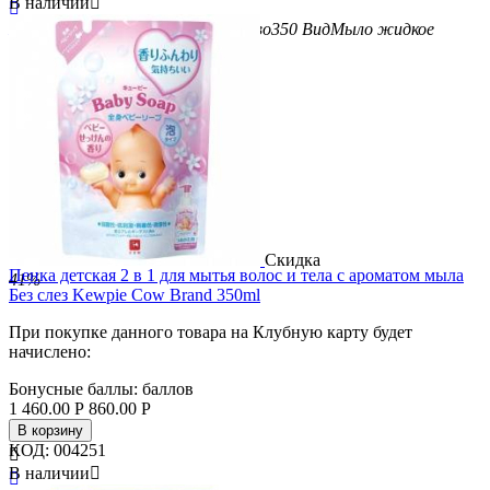
В наличии


Бренд
Cow Brand
Вес/Объем/Кол-во
350
Вид
Мыло жидкое
Скидка
Пенка детская 2 в 1 для мытья волос и тела с ароматом мыла
41%
Без слез Kewpie Cow Brand 350ml
При покупке данного товара на Клубную карту будет
начислено:
Бонусные баллы:
баллов
1 460.00
Р
860.00
Р
В корзину
КОД:
004251

В наличии

