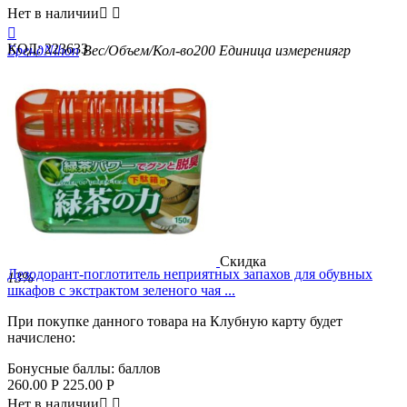
Нет в наличии



КОД:
223633
Бренд
Nihon
Вес/Объем/Кол-во
200
Единица измерения
гр
Скидка
Дезодорант-поглотитель неприятных запахов для обувных
13%
шкафов с экстрактом зеленого чая ...
При покупке данного товара на Клубную карту будет
начислено:
Бонусные баллы:
баллов
260.00
Р
225.00
Р
Нет в наличии

