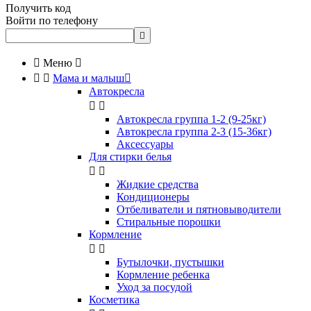
Получить код
Войти по телефону


Меню



Мама и малыш

Автокресла


Автокресла группа 1-2 (9-25кг)
Автокресла группа 2-3 (15-36кг)
Аксессуары
Для стирки белья


Жидкие средства
Кондиционеры
Отбеливатели и пятновыводители
Стиральные порошки
Кормление


Бутылочки, пустышки
Кормление ребенка
Уход за посудой
Косметика