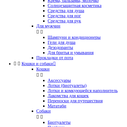
Крема, бальзамы, молочко
Солнцезащитная косметика
Средства для душа
Средства для ног
Средства для рук
Для мужчин


Шампуни и кондиционеры
Гели для душа
Дезодоранты
Для бритья и умывания
Прокладки от пота


Кошки и собаки

Кошки


Аксессуары
Лотки (биотуалеты)
Лотки и комкующейся наполнитель
Лакомства для кошек
Переноски для путешествия
Мататаби
Собаки


Биотуалеты