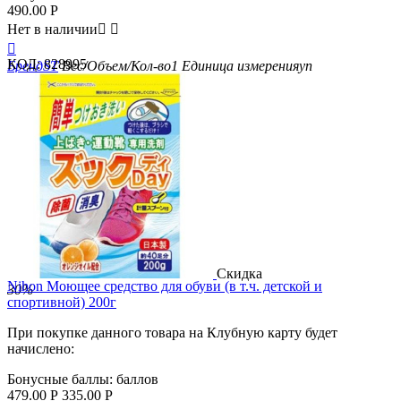
490.00
Р
Нет в наличии



КОД:
828995
Бренд
ST
Вес/Объем/Кол-во
1
Единица измерения
уп
Скидка
Nihon Моющее средство для обуви (в т.ч. детской и
30%
спортивной) 200г
При покупке данного товара на Клубную карту будет
начислено:
Бонусные баллы:
баллов
479.00
Р
335.00
Р