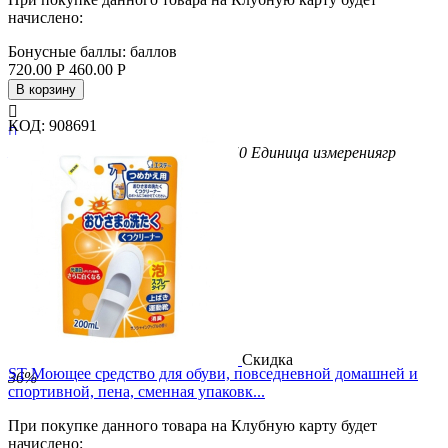
начислено:
Бонусные баллы:
баллов
720.00
Р
460.00
Р
В корзину

КОД:
908691

Бренд
Kaneyo
Вес/Объем/Кол-во
450
Единица измерения
гр
Скидка
ST Моющее средство для обуви, повседневной домашней и
36%
спортивной, пена, сменная упаковк...
При покупке данного товара на Клубную карту будет
начислено: