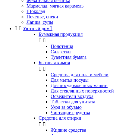
Жевательная резинка
Мармелад, мягкая карамель
Шоколад
Печенье, снеки
Лапша, супы


Уютный дом

Бумажная продукция


Полотенца
Салфетки
Туалетная бумага
Бытовая химия


Cредства для пола и мебели
Для мытья посуды
Для посудомоечных машин
Для стеклянных поверхностей
Освежители воздуха
Таблетки для унитаза
Уход за обувью
Чистящие средства
Средства для стирки


Жидкие средства