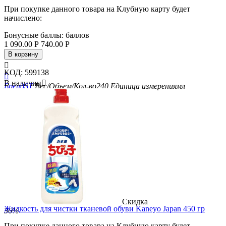
При покупке данного товара на Клубную карту будет
начислено:
Бонусные баллы:
баллов
1 090.00
Р
740.00
Р
В корзину

КОД:
599138

В наличии

Бренд
ST
Вес/Объем/Кол-во
240
Единица измерения
мл
Скидка
Жидкость для чистки тканевой обуви Kaneyo Japan 450 гр
36%
При покупке данного товара на Клубную карту будет