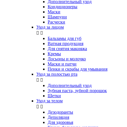
Дополнительный уход
Кондиционеры
Маски
Шампуни
Расчески
Уход за лицом


Бальзамы для губ
Ватная продукция
Для снятия макияжа
Кремы
Лосьоны и молочко
Маски и патчи
Пенки и скрабы для умывания
Уход за полостью рта


Дополнительный уход
Зубная паста, зубной порошок
Щетки
Уход за телом


Дезодоранты
Депиляция
Для здоровья