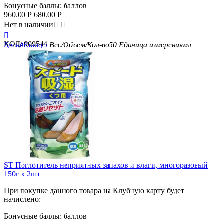
Бонусные баллы:
баллов
960.00
Р
680.00
Р
Нет в наличии



КОД:
909544
Бренд
Kaneyo
Вес/Объем/Кол-во
50
Единица измерения
мл
ST Поглотитель неприятных запахов и влаги, многоразовый
150г х 2шт
При покупке данного товара на Клубную карту будет
начислено:
Бонусные баллы:
баллов