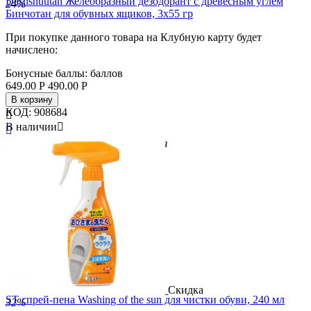
Dashshuutan Желеобразный дезодорант с древесным углем
24%
Бинчотан для обувных ящиков, 3х55 гр
При покупке данного товара на Клубную карту будет
начислено:
Бонусные баллы:
баллов
649.00
Р
490.00
Р
В корзину
КОД:
908684

В наличии


Бренд
Dashshuutan
Страна
Япония
Скидка
ST спрей-пена Washing of the sun для чистки обуви, 240 мл
32%