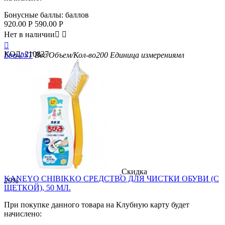
Бонусные баллы:
баллов
920.00
Р
590.00
Р
Нет в наличии



КОД:
210827
Бренд
ST
Вес/Объем/Кол-во
200
Единица измерения
мл
Скидка
KANEYO CHIBIKKO СРЕДСТВО ДЛЯ ЧИСТКИ ОБУВИ (С
29%
ЩЕТКОЙ), 50 МЛ.
При покупке данного товара на Клубную карту будет
начислено: