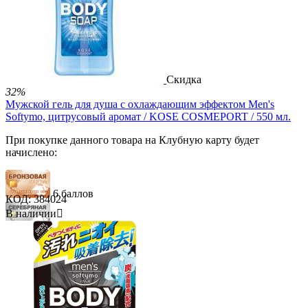


Скидка
32%
Мужской гель для душа с охлаждающим эффектом Men's
Softymo, цитрусовый аромат / KOSE COSMEPORT / 550 мл.
При покупке данного товара на Клубную карту будет
начислено:
6 баллов
КОД:
384024
В наличии

18 баллов
30 баллов
1 930.00
Р
1 320.00
Р
В корзину
