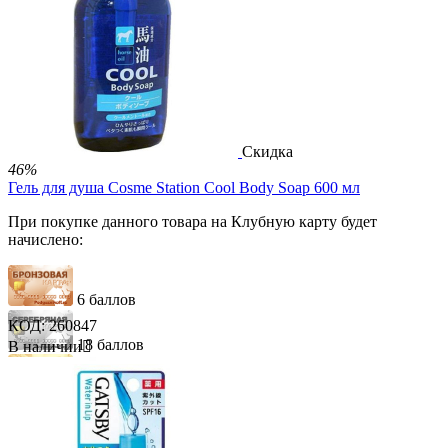
В корзину


Скидка
46%
Гель для душа Cosme Station Cool Body Soap 600 мл
При покупке данного товара на Клубную карту будет
начислено:
6 баллов
КОД:
260847
18 баллов
В наличии

30 баллов
1 860.00
Р
996.00
Р
В корзину