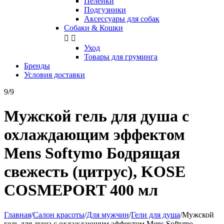
Пелёнки
Подгузники
Аксессуары для собак
Собаки & Кошки


Уход
Товары для груминга
Бренды
Условия доставки
9/9
Мужской гель для душа с
охлаждающим эффектом
Mens Softymo Бодрящая
свежесть (цитрус), KOSE
COSMEPORT 400 мл
Главная
/
Салон красоты
/
Для мужчин
/
Гели для душа
/
Мужской
гель для душа с охлаждающим эффектом Mens Softymo