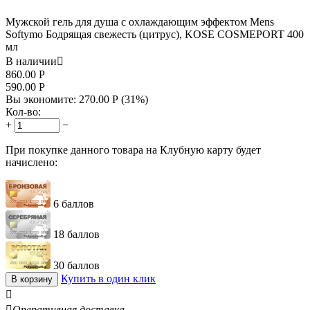
Мужской гель для душа с охлаждающим эффектом Mens
Softymo Бодрящая свежесть (цитрус), KOSE COSMEPORT 400
мл
В наличии

860.00
Р
590.00
Р
Вы экономите:
270.00
Р
(
31
%)
Кол-во:
+
−
При покупке данного товара на Клубную карту будет
начислено:
6 баллов
18 баллов
30 баллов
Купить в один клик
В корзину


Оперативная доставка