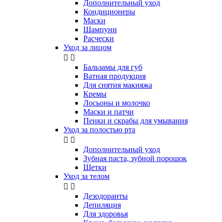
Дополнительный уход
Кондиционеры
Маски
Шампуни
Расчески
Уход за лицом


Бальзамы для губ
Ватная продукция
Для снятия макияжа
Кремы
Лосьоны и молочко
Маски и патчи
Пенки и скрабы для умывания
Уход за полостью рта


Дополнительный уход
Зубная паста, зубной порошок
Щетки
Уход за телом


Дезодоранты
Депиляция
Для здоровья