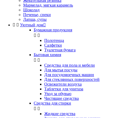
Жевательная резинка
Мармелад, мягкая карамель
Шоколад
Печенье, снеки
Лапша, супы


Уютный дом

Бумажная продукция


Полотенца
Салфетки
Туалетная бумага
Бытовая химия


Cредства для пола и мебели
Для мытья посуды
Для посудомоечных машин
Для стеклянных поверхностей
Освежители воздуха
Таблетки для унитаза
Уход за обувью
Чистящие средства
Средства для стирки


Жидкие средства