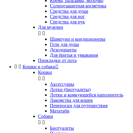
Крема, бальзамы, молочко
Солнцезащитная косметика
Средства для душа
Средства для ног
Средства для рук
Для мужчин


Шампуни и кондиционеры
Гели для душа
Дезодоранты
Для бритья и умывания
Прокладки от пота


Кошки и собаки

Кошки


Аксессуары
Лотки (биотуалеты)
Лотки и комкующейся наполнитель
Лакомства для кошек
Переноски для путешествия
Мататаби
Собаки


Биотуалеты