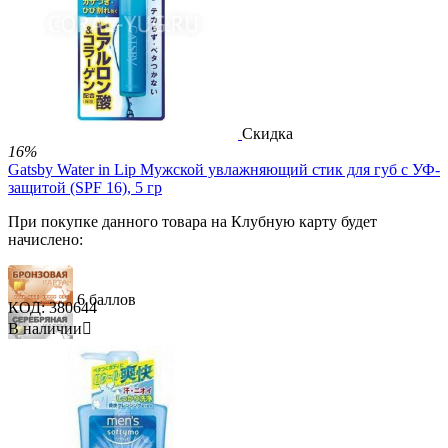


Скидка
16%
Gatsby Water in Lip Мужской увлажняющий стик для губ с УФ-
защитой (SPF 16), 5 гр
При покупке данного товара на Клубную карту будет
начислено:
6 баллов
КОД:
380644
В наличии

18 баллов
30 баллов
689.00
Р
580.00
Р
В корзину