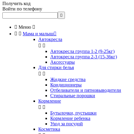
Получить код
Войти по телефону


Меню



Мама и малыш

Автокресла


Автокресла группа 1-2 (9-25кг)
Автокресла группа 2-3 (15-36кг)
Аксессуары
Для стирки белья


Жидкие средства
Кондиционеры
Отбеливатели и пятновыводители
Стиральные порошки
Кормление


Бутылочки, пустышки
Кормление ребенка
Уход за посудой
Косметика