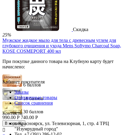

Скидка
25%
Мужское жидкое мыло для тела c древесным углем для
глубокого очищения и ухода Mens Softymo Charcoal Soap,
KOSE COSMEPORT 400 мл
При покупке данного товара на Клубную карту будет
начислено:
Кабинет покупателя
6 баллов
Заказы
Отложенные товары
18 баллов
Список сравнения
30 баллов
Контакты
990.00
Р
740.00
Р
г. Красноярск, ул. Телевизорная, 1, стр. 4 ТРЦ
В корзину
"Изумрудный город"

Тел. +7 (391) 286-12-02