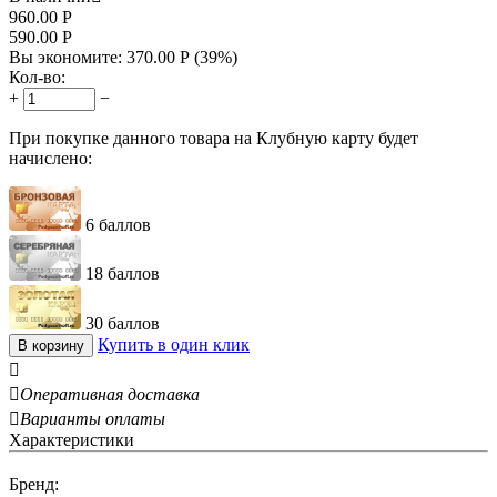
960.00
Р
590.00
Р
Вы экономите:
370.00
Р
(
39
%)
Кол-во:
+
−
При покупке данного товара на Клубную карту будет
начислено:
6 баллов
18 баллов
30 баллов
Купить в один клик
В корзину


Оперативная доставка

Варианты оплаты
Характеристики
Бренд: