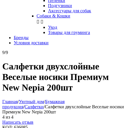
Пелёнки
Подгузники
Аксессуары для собак
Собаки & Кошки


Уход
Товары для груминга
Бренды
Условия доставки
9/9
Салфетки двухслойные
Веселые носики Премиум
New Nepia 200шт
Главная
/
Уютный дом
/
Бумажная
продукция
/
Салфетки
/
Салфетки двухслойные Веселые носики
Премиум New Nepia 200шт
4
из
4
Написать отзыв
КОД:
636085