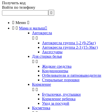
Получить код
Войти по телефону


Меню



Мама и малыш

Автокресла


Автокресла группа 1-2 (9-25кг)
Автокресла группа 2-3 (15-36кг)
Аксессуары
Для стирки белья


Жидкие средства
Кондиционеры
Отбеливатели и пятновыводители
Стиральные порошки
Кормление


Бутылочки, пустышки
Кормление ребенка
Уход за посудой
Косметика