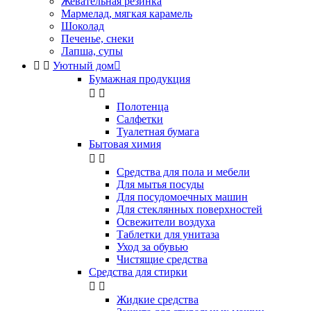
Жевательная резинка
Мармелад, мягкая карамель
Шоколад
Печенье, снеки
Лапша, супы


Уютный дом

Бумажная продукция


Полотенца
Салфетки
Туалетная бумага
Бытовая химия


Cредства для пола и мебели
Для мытья посуды
Для посудомоечных машин
Для стеклянных поверхностей
Освежители воздуха
Таблетки для унитаза
Уход за обувью
Чистящие средства
Средства для стирки


Жидкие средства