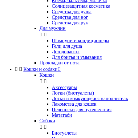
Крема, бальзамы, молочко
Солнцезащитная косметика
Средства для душа
Средства для ног
Средства для рук
Для мужчин


Шампуни и кондиционеры
Гели для душа
Дезодоранты
Для бритья и умывания
Прокладки от пота


Кошки и собаки

Кошки


Аксессуары
Лотки (биотуалеты)
Лотки и комкующейся наполнитель
Лакомства для кошек
Переноски для путешествия
Мататаби
Собаки


Биотуалеты