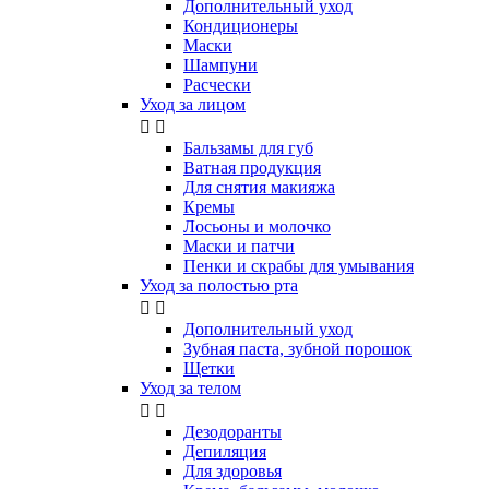
Дополнительный уход
Кондиционеры
Маски
Шампуни
Расчески
Уход за лицом


Бальзамы для губ
Ватная продукция
Для снятия макияжа
Кремы
Лосьоны и молочко
Маски и патчи
Пенки и скрабы для умывания
Уход за полостью рта


Дополнительный уход
Зубная паста, зубной порошок
Щетки
Уход за телом


Дезодоранты
Депиляция
Для здоровья