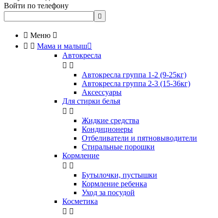
Войти по телефону


Меню



Мама и малыш

Автокресла


Автокресла группа 1-2 (9-25кг)
Автокресла группа 2-3 (15-36кг)
Аксессуары
Для стирки белья


Жидкие средства
Кондиционеры
Отбеливатели и пятновыводители
Стиральные порошки
Кормление


Бутылочки, пустышки
Кормление ребенка
Уход за посудой
Косметика

