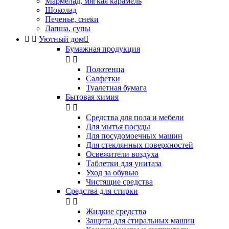
Мармелад, мягкая карамель
Шоколад
Печенье, снеки
Лапша, супы


Уютный дом

Бумажная продукция


Полотенца
Салфетки
Туалетная бумага
Бытовая химия


Cредства для пола и мебели
Для мытья посуды
Для посудомоечных машин
Для стеклянных поверхностей
Освежители воздуха
Таблетки для унитаза
Уход за обувью
Чистящие средства
Средства для стирки


Жидкие средства
Защита для стиральных машин