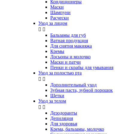
Кондиционеры
Маски
Шампуни
Расчески
Уход за лицом


Бальзамы для губ
Ватная продукция
Для снятия макияжа
Кремы
Лосьоны и молочко
Маски и патчи
Пенки и скрабы для умывания
Уход за полостью рта


Дополнительный уход
Зубная паста, зубной порошок
Щетки
Уход за телом


Дезодоранты
Депиляция
Для здоровья
Крема, бальзамы, молочко