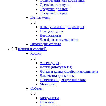
Солнцезащитная косметика
Средства для душа
Средства для ног
Средства для рук
Для мужчин


Шампуни и кондиционеры
Гели для душа
Дезодоранты
Для бритья и умывания
Прокладки от пота


Кошки и собаки

Кошки


Аксессуары
Лотки (биотуалеты)
Лотки и комкующейся наполнитель
Лакомства для кошек
Переноски для путешествия
Мататаби
Собаки


Биотуалеты
Пелёнки