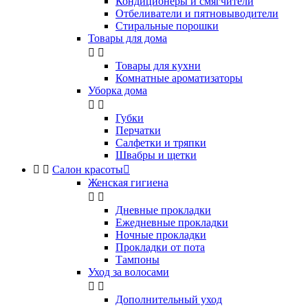
Кондиционеры и смягчители
Отбеливатели и пятновыводители
Стиральные порошки
Товары для дома


Товары для кухни
Комнатные ароматизаторы
Уборка дома


Губки
Перчатки
Салфетки и тряпки
Швабры и щетки


Салон красоты

Женская гигиена


Дневные прокладки
Ежедневные прокладки
Ночные прокладки
Прокладки от пота
Тампоны
Уход за волосами


Дополнительный уход