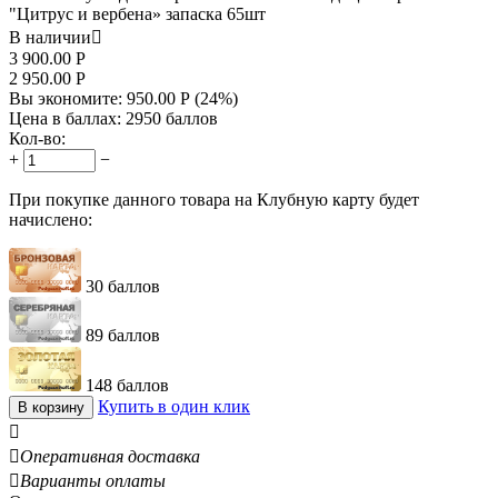
"Цитрус и вербена» запаска 65шт
В наличии

3 900.00
Р
2 950.00
Р
Вы экономите:
950.00
Р
(
24
%)
Цена в баллах:
2950 баллов
Кол-во:
+
−
При покупке данного товара на Клубную карту будет
начислено:
30 баллов
89 баллов
148 баллов
Купить в один клик
В корзину


Оперативная доставка

Варианты оплаты