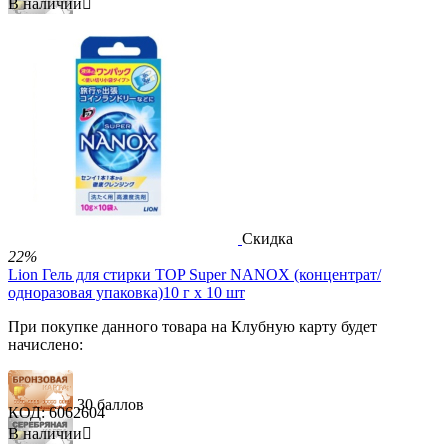
В наличии

89 баллов
148 баллов
990.00
Р
580.00
Р
В корзину


Скидка
22%
Lion Гель для стирки TOP Super NANOX (концентрат/
одноразовая упаковка)10 г х 10 шт
При покупке данного товара на Клубную карту будет
начислено:
30 баллов
КОД:
6062604
В наличии
