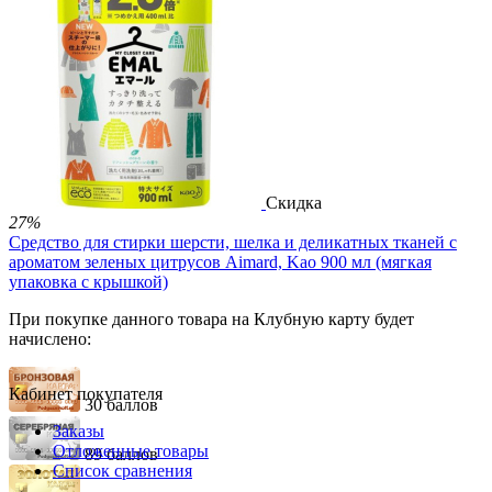
148 баллов
1 600.00
Р
990.00
Р
В корзину


Скидка
27%
Средство для стирки шерсти, шелка и деликатных тканей с
ароматом зеленых цитрусов Aimard, Kao 900 мл (мягкая
упаковка с крышкой)
При покупке данного товара на Клубную карту будет
начислено:
Кабинет покупателя
30 баллов
Заказы
Отложенные товары
89 баллов
Список сравнения