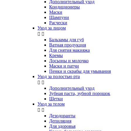
Дополнительный уход
Кондиционеры
Маски
Шампуни
Расчески
Уход за лицом


Бальзамы для губ
Ватная продукция
Для снятия макияжа
Кремы
Лосьоны и молочко
Маски и патчи
Пенки и скрабы для умывания
Уход за полостью рта


Дополнительный уход
Зубная паста, зубной порошок
Щетки
Уход за телом


Дезодоранты
Депиляция
Для здоровья