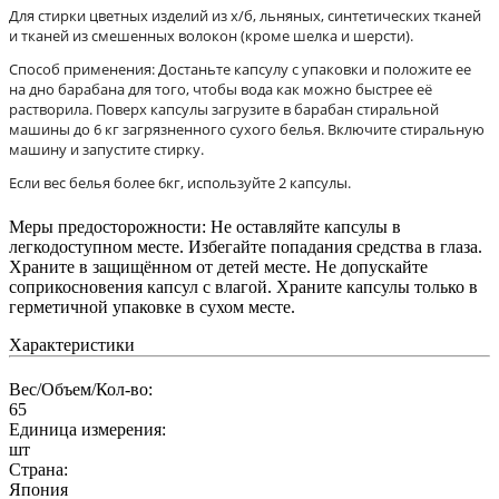
Для стирки цветных изделий из х/б, льняных, синтетических тканей
и тканей из смешенных волокон (кроме шелка и шерсти).
Способ применения: Достаньте капсулу с упаковки и положите ее
на дно барабана для того, чтобы вода как можно быстрее её
растворила. Поверх капсулы загрузите в барабан стиральной
машины до 6 кг загрязненного сухого белья. Включите стиральную
машину и запустите стирку.
Если вес белья более 6кг, используйте 2 капсулы.
Меры предосторожности: Не оставляйте капсулы в
легкодоступном месте. Избегайте попадания средства в глаза.
Храните в защищённом от детей месте. Не допускайте
соприкосновения капсул с влагой. Храните капсулы только в
герметичной упаковке в сухом месте.
Характеристики
Вес/Объем/Кол-во:
65
Единица измерения:
шт
Страна:
Япония