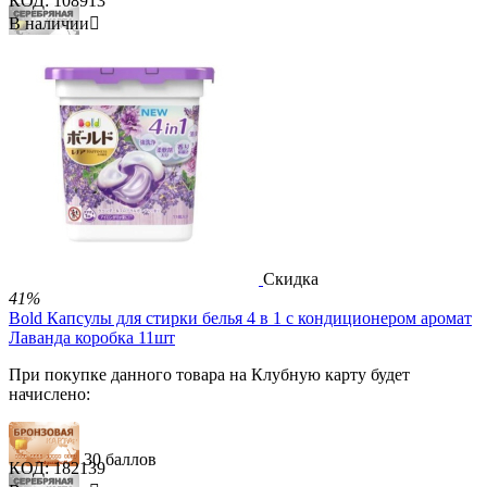
КОД:
108913
В наличии

89 баллов
148 баллов
1 200.00
Р
730.00
Р
В корзину


Скидка
41%
Bold Капсулы для стирки белья 4 в 1 с кондиционером аромат
Лаванда коробка 11шт
При покупке данного товара на Клубную карту будет
начислено:
30 баллов
КОД:
182139