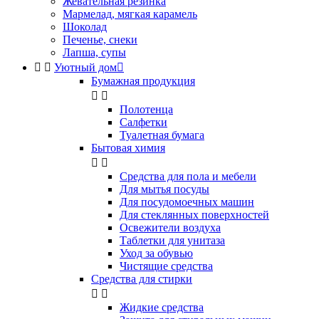
Жевательная резинка
Мармелад, мягкая карамель
Шоколад
Печенье, снеки
Лапша, супы


Уютный дом

Бумажная продукция


Полотенца
Салфетки
Туалетная бумага
Бытовая химия


Cредства для пола и мебели
Для мытья посуды
Для посудомоечных машин
Для стеклянных поверхностей
Освежители воздуха
Таблетки для унитаза
Уход за обувью
Чистящие средства
Средства для стирки


Жидкие средства