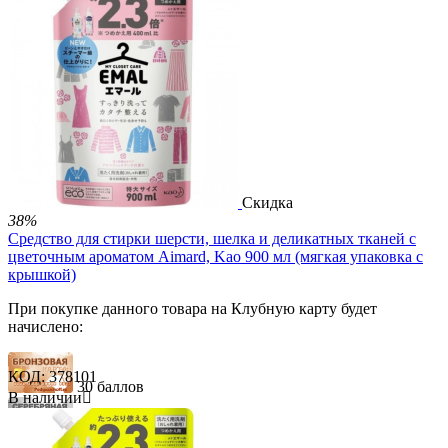
148 баллов
899.00
Р
580.00
Р
В корзину


Скидка
38%
Средство для стирки шерсти, шелка и деликатных тканей с
цветочным ароматом Aimard, Kao 900 мл (мягкая упаковка с
крышкой)
При покупке данного товара на Клубную карту будет
начислено:
КОД:
378101
30 баллов
В наличии

89 баллов