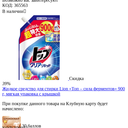
Возможно вас заинтересуют
КОД:
365563
В наличии

Скидка
39%
Жидкое средство для стирки Lion «Топ – сила ферментов» 900
г, мягкая упаковка с крышкой
При покупке данного товара на Клубную карту будет
начислено:
30 баллов