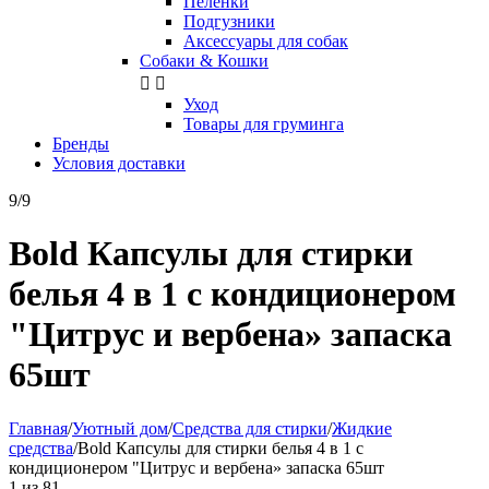
Пелёнки
Подгузники
Аксессуары для собак
Собаки & Кошки


Уход
Товары для груминга
Бренды
Условия доставки
9/9
Bold Капсулы для стирки
белья 4 в 1 с кондиционером
"Цитрус и вербена» запаска
65шт
Главная
/
Уютный дом
/
Средства для стирки
/
Жидкие
средства
/
Bold Капсулы для стирки белья 4 в 1 с
кондиционером "Цитрус и вербена» запаска 65шт
1
из
81