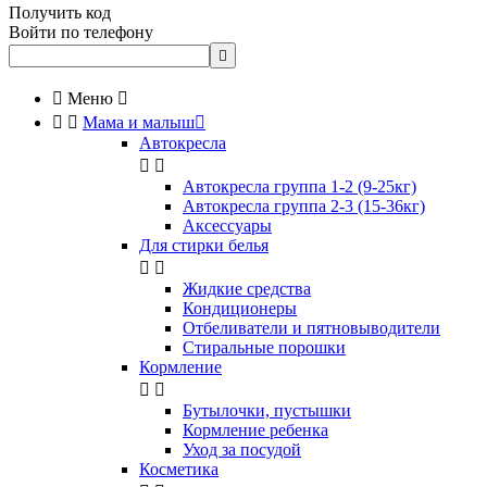
Получить код
Войти по телефону


Меню



Мама и малыш

Автокресла


Автокресла группа 1-2 (9-25кг)
Автокресла группа 2-3 (15-36кг)
Аксессуары
Для стирки белья


Жидкие средства
Кондиционеры
Отбеливатели и пятновыводители
Стиральные порошки
Кормление


Бутылочки, пустышки
Кормление ребенка
Уход за посудой
Косметика