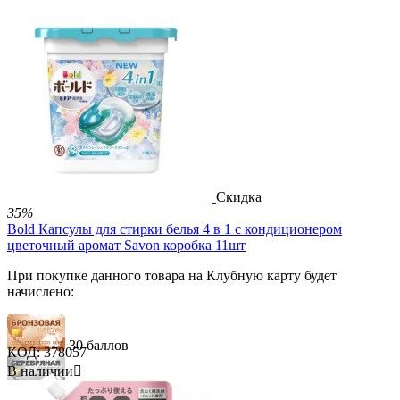
89 баллов
148 баллов
580.00
Р
450.00
Р
В корзину


Скидка
35%
Bold Капсулы для стирки белья 4 в 1 с кондиционером
цветочный аромат Savon коробка 11шт
При покупке данного товара на Клубную карту будет
начислено:
30 баллов
КОД:
378057
В наличии

89 баллов