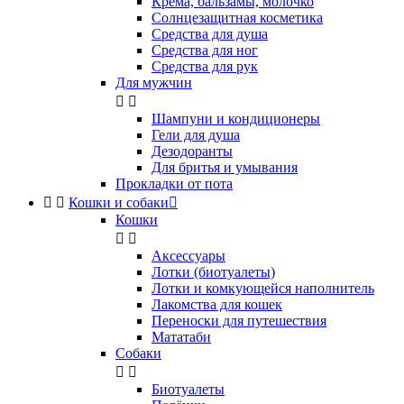
Крема, бальзамы, молочко
Солнцезащитная косметика
Средства для душа
Средства для ног
Средства для рук
Для мужчин


Шампуни и кондиционеры
Гели для душа
Дезодоранты
Для бритья и умывания
Прокладки от пота


Кошки и собаки

Кошки


Аксессуары
Лотки (биотуалеты)
Лотки и комкующейся наполнитель
Лакомства для кошек
Переноски для путешествия
Мататаби
Собаки


Биотуалеты