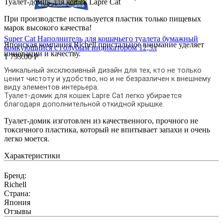
Туалет-домик для кошек Lapre Cat
При производстве используется пластик только пищевых
марок высокого качества!
Super Cat Наполнитель для кошачьего туалета бумажный
Японская компания Richell пристальное внимание уделяет
комкующийся с голубым индикатором 12,5л
инновации и качеству.
1 799.00
Р
Уникальный эксклюзивный дизайн для тех, кто не только
ценит чистоту и удобство, но и не безразличен к внешнему
виду элементов интерьера.
Туалет-домик для кошек Lapre Cat легко убирается
благодаря дополнительной откидной крышке.
Туалет-домик изготовлен из качественного, прочного не
токсичного пластика, который не впитывает запахи и очень
легко моется.
Характеристики
Бренд:
Richell
Страна:
Япония
Отзывы