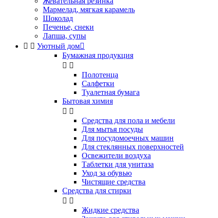
Жевательная резинка
Мармелад, мягкая карамель
Шоколад
Печенье, снеки
Лапша, супы


Уютный дом

Бумажная продукция


Полотенца
Салфетки
Туалетная бумага
Бытовая химия


Cредства для пола и мебели
Для мытья посуды
Для посудомоечных машин
Для стеклянных поверхностей
Освежители воздуха
Таблетки для унитаза
Уход за обувью
Чистящие средства
Средства для стирки


Жидкие средства