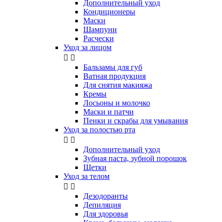
Дополнительный уход
Кондиционеры
Маски
Шампуни
Расчески
Уход за лицом


Бальзамы для губ
Ватная продукция
Для снятия макияжа
Кремы
Лосьоны и молочко
Маски и патчи
Пенки и скрабы для умывания
Уход за полостью рта


Дополнительный уход
Зубная паста, зубной порошок
Щетки
Уход за телом


Дезодоранты
Депиляция
Для здоровья