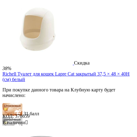
155 баллов
5 000.00
Р
3 090.00
Р
В корзину


Скидка
38%
Richell Туалет для кошек Lapre Cat закрытый 37,5 × 48 × 40H
(см) белый
При покупке данного товара на Клубную карту будет
начислено:
31 балл
КОД:
378659
В наличии

93 балла