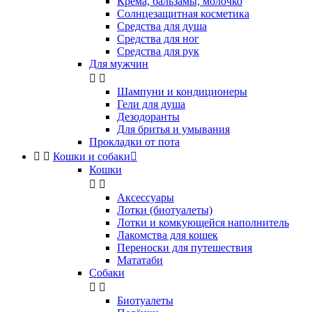
Крема, бальзамы, молочко
Солнцезащитная косметика
Средства для душа
Средства для ног
Средства для рук
Для мужчин


Шампуни и кондиционеры
Гели для душа
Дезодоранты
Для бритья и умывания
Прокладки от пота


Кошки и собаки

Кошки


Аксессуары
Лотки (биотуалеты)
Лотки и комкующейся наполнитель
Лакомства для кошек
Переноски для путешествия
Мататаби
Собаки


Биотуалеты