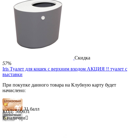
155 баллов
5 000.00
Р
3 090.00
Р
В корзину


Скидка
57%
Iris Туалет для кошек с верхним входом АКЦИЯ !! туалет с
выставки
При покупке данного товара на Клубную карту будет
начислено:
31 балл
КОД:
560631
В наличии

93 балла
155 баллов