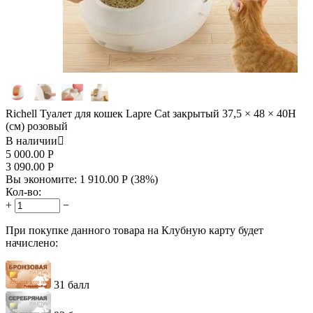
Richell Туалет для кошек Lapre Cat закрытый 37,5 × 48 × 40H
(см) розовый
В наличии

5 000.00
Р
3 090.00
Р
Вы экономите:
1 910.00
Р
(
38
%)
Кол-во:
+
−
При покупке данного товара на Клубную карту будет
начислено:
31 балл