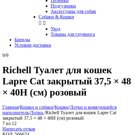
Пелёнки
Подгузники
Аксессуары для собак
Собаки & Кошки


Уход
Товары для груминга
Бренды
Условия доставки
9/9
Richell Туалет для кошек
Lapre Cat закрытый 37,5 × 48
× 40H (см) розовый
Главная
/
Кошки и собаки
/
Кошки
/
Лотки и комкующейся
наполнитель
/
Лотки
/
Richell Туалет для кошек Lapre Cat
закрытый 37,5 × 48 × 40H (см) розовый
7
из
12
Написать отзыв
КОД:
566674