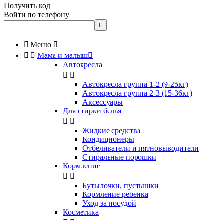
Получить код
Войти по телефону


Меню



Мама и малыш

Автокресла


Автокресла группа 1-2 (9-25кг)
Автокресла группа 2-3 (15-36кг)
Аксессуары
Для стирки белья


Жидкие средства
Кондиционеры
Отбеливатели и пятновыводители
Стиральные порошки
Кормление


Бутылочки, пустышки
Кормление ребенка
Уход за посудой
Косметика