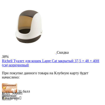
93 балла
155 баллов
1 600.00
Р
1 190.00
Р
В корзину


Скидка
38%
Richell Туалет для кошек Lapre Cat закрытый 37,5 × 48 × 40H
(см) коричневый
При покупке данного товара на Клубную карту будет
начислено:
31 балл
КОД:
566681
В наличии

93 балла