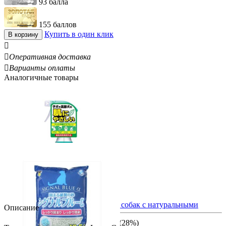
93 балла
155 баллов
Купить в один клик
В корзину


Оперативная доставка

Варианты оплаты
Аналогичные товары
JOYPET Дезодорант для кошек и собак с натуральными
Описание
компонентами, 270мл
860.00
Р
Вы экономите:
340.00
Р
(
28
%)