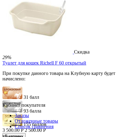
5 300.00
Р
2 300.00
Р
В корзину


Скидка
29%
Туалет для кошек Richell F 60 открытый
При покупке данного товара на Клубную карту будет
начислено:
31 балл
Кабинет покупателя
93 балла
Заказы
Отложенные товары
155 баллов
Список сравнения
3 500.00
Р
2 500.00
Р
В корзину
Контакты