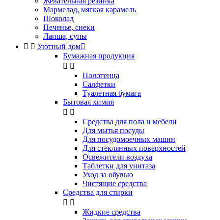
Жевательная резинка
Мармелад, мягкая карамель
Шоколад
Печенье, снеки
Лапша, супы


Уютный дом

Бумажная продукция


Полотенца
Салфетки
Туалетная бумага
Бытовая химия


Cредства для пола и мебели
Для мытья посуды
Для посудомоечных машин
Для стеклянных поверхностей
Освежители воздуха
Таблетки для унитаза
Уход за обувью
Чистящие средства
Средства для стирки


Жидкие средства