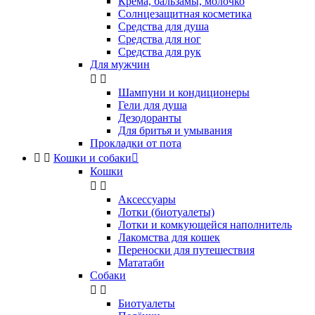
Крема, бальзамы, молочко
Солнцезащитная косметика
Средства для душа
Средства для ног
Средства для рук
Для мужчин


Шампуни и кондиционеры
Гели для душа
Дезодоранты
Для бритья и умывания
Прокладки от пота


Кошки и собаки

Кошки


Аксессуары
Лотки (биотуалеты)
Лотки и комкующейся наполнитель
Лакомства для кошек
Переноски для путешествия
Мататаби
Собаки


Биотуалеты