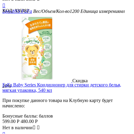

КОД:
326382
Бренд
NS FaFa
Вес/Объем/Кол-во
1200
Единица измерения
мл
Скидка
FaFa Baby Series Кондиционер для стирки детского белья,
20%
мягкая упаковка, 540 мл
При покупке данного товара на Клубную карту будет
начислено:
Бонусные баллы:
баллов
599.00
Р
480.00
Р
Нет в наличии

