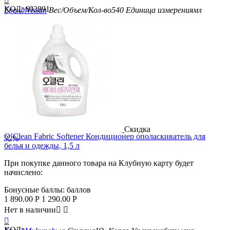

КОД:
602891
Бренд
Nissan
Вес/Объем/Кол-во
540
Единица измерения
мл
Скидка
O’Clean Fabric Softener Кондиционер ополаскиватель для
32%
белья и одежды, 1,5 л
При покупке данного товара на Клубную карту будет
начислено:
Бонусные баллы:
баллов
1 890.00
Р
1 290.00
Р
Нет в наличии



КОД: