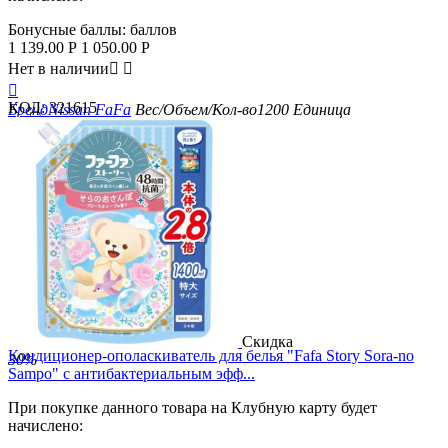
Бонусные баллы:
баллов
1 139.00
Р
1 050.00
Р
Нет в наличии



КОД:
321615
Бренд
Nissan FaFa
Вес/Объем/Кол-во
1200
Единица
измерения
мл
Скидка
Кондиционер-ополаскиватель для белья "Fafa Story Sora-no
30%
Sampo" с антибактериальным эфф...
При покупке данного товара на Клубную карту будет
начислено: