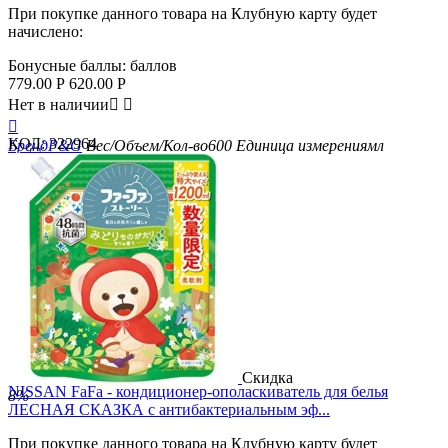
При покупке данного товара на Клубную карту будет
начислено:
Бонусные баллы:
баллов
779.00
Р
620.00
Р
Нет в наличии



КОД:
322964
Бренд
P&G
Вес/Объем/Кол-во
600
Единица измерения
мл
Скидка
NISSAN FaFa - кондиционер-ополаскиватель для белья
8%
ЛЕСНАЯ СКАЗКА с антибактериальным эф...
При покупке данного товара на Клубную карту будет