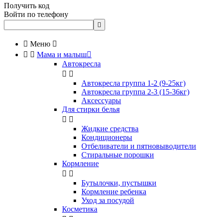
Получить код
Войти по телефону


Меню



Мама и малыш

Автокресла


Автокресла группа 1-2 (9-25кг)
Автокресла группа 2-3 (15-36кг)
Аксессуары
Для стирки белья


Жидкие средства
Кондиционеры
Отбеливатели и пятновыводители
Стиральные порошки
Кормление


Бутылочки, пустышки
Кормление ребенка
Уход за посудой
Косметика