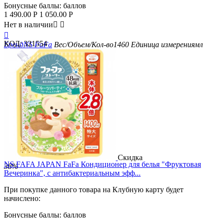
Бонусные баллы:
баллов
1 490.00
Р
1 050.00
Р
Нет в наличии



КОД:
321554
Бренд
NS FaFa
Вес/Объем/Кол-во
1460
Единица измерения
мл
Скидка
NS FAFA JAPAN FaFa Кондиционер для белья "Фруктовая
38%
Вечеринка", с антибактериальным эфф...
При покупке данного товара на Клубную карту будет
начислено:
Бонусные баллы:
баллов