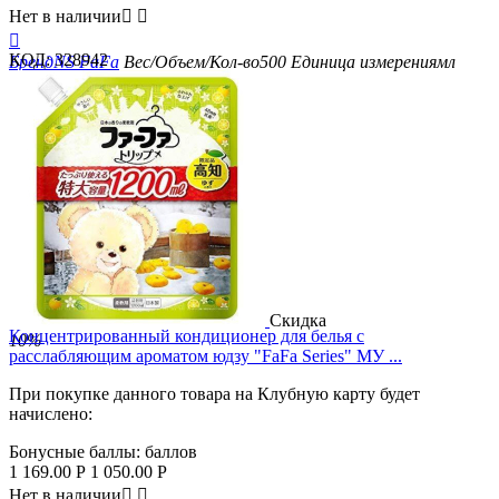
Нет в наличии



КОД:
328942
Бренд
NS FaFa
Вес/Объем/Кол-во
500
Единица измерения
мл
Скидка
Концентрированный кондиционер для белья с
10%
расслабляющим ароматом юдзу "FaFa Series" МУ ...
При покупке данного товара на Клубную карту будет
начислено:
Бонусные баллы:
баллов
1 169.00
Р
1 050.00
Р
Нет в наличии

