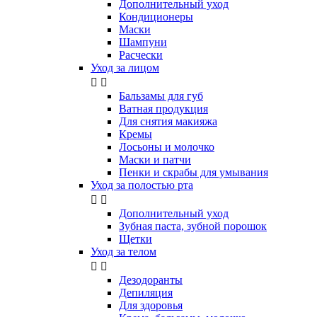
Дополнительный уход
Кондиционеры
Маски
Шампуни
Расчески
Уход за лицом


Бальзамы для губ
Ватная продукция
Для снятия макияжа
Кремы
Лосьоны и молочко
Маски и патчи
Пенки и скрабы для умывания
Уход за полостью рта


Дополнительный уход
Зубная паста, зубной порошок
Щетки
Уход за телом


Дезодоранты
Депиляция
Для здоровья