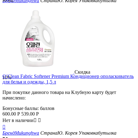
Бренд
Mukunghwa
Страна
Ю. Корея
Упаковка
бутылка
Скидка
O’Clean Fabric Softener Premium Кондиционер ополаскиватель
10%
для белья и одежды, 1,5 л
При покупке данного товара на Клубную карту будет
начислено:
Бонусные баллы:
баллов
600.00
Р
539.00
Р
Нет в наличии



Бренд
Mukunghwa
Страна
Ю. Корея
Упаковка
бутылка