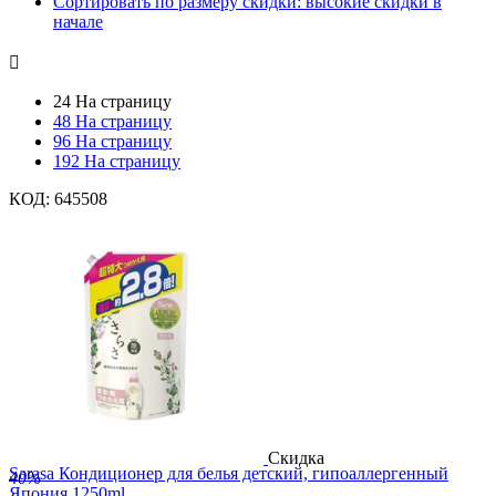
Сортировать по размеру скидки: высокие скидки в
начале

24 На страницу
48 На страницу
96 На страницу
192 На страницу
КОД:
645508
Скидка
Sarasa Кондиционер для белья детский, гипоаллергенный
40%
Япония 1250ml