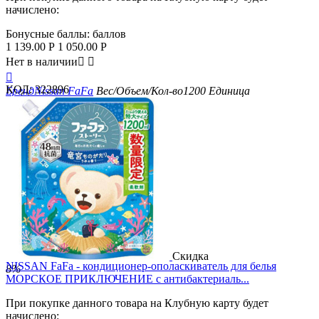
начислено:
Бонусные баллы:
баллов
1 139.00
Р
1 050.00
Р
Нет в наличии



КОД:
322896
Бренд
Nissan FaFa
Вес/Объем/Кол-во
1200
Единица
измерения
мл
Скидка
NISSAN FaFa - кондиционер-ополаскиватель для белья
8%
МОРСКОЕ ПРИКЛЮЧЕНИЕ с антибактериаль...
При покупке данного товара на Клубную карту будет
начислено: