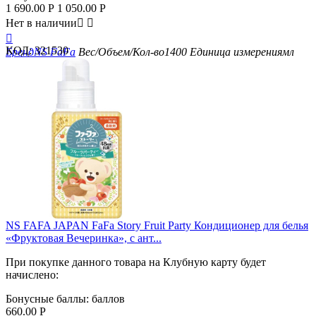
1 690.00
Р
1 050.00
Р
Нет в наличии



КОД:
321530
Бренд
NS FaFa
Вес/Объем/Кол-во
1400
Единица измерения
мл
NS FAFA JAPAN FaFa Story Fruit Party Кондиционер для белья
«Фруктовая Вечеринка», с ант...
При покупке данного товара на Клубную карту будет
начислено:
Бонусные баллы:
баллов
660.00
Р