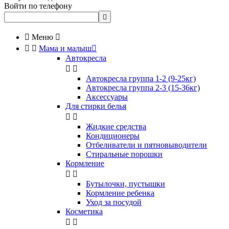
Войти по телефону


Меню



Мама и малыш

Автокресла


Автокресла группа 1-2 (9-25кг)
Автокресла группа 2-3 (15-36кг)
Аксессуары
Для стирки белья


Жидкие средства
Кондиционеры
Отбеливатели и пятновыводители
Стиральные порошки
Кормление


Бутылочки, пустышки
Кормление ребенка
Уход за посудой
Косметика

