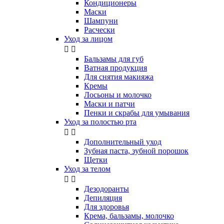
Кондиционеры
Маски
Шампуни
Расчески
Уход за лицом


Бальзамы для губ
Ватная продукция
Для снятия макияжа
Кремы
Лосьоны и молочко
Маски и патчи
Пенки и скрабы для умывания
Уход за полостью рта


Дополнительный уход
Зубная паста, зубной порошок
Щетки
Уход за телом


Дезодоранты
Депиляция
Для здоровья
Крема, бальзамы, молочко