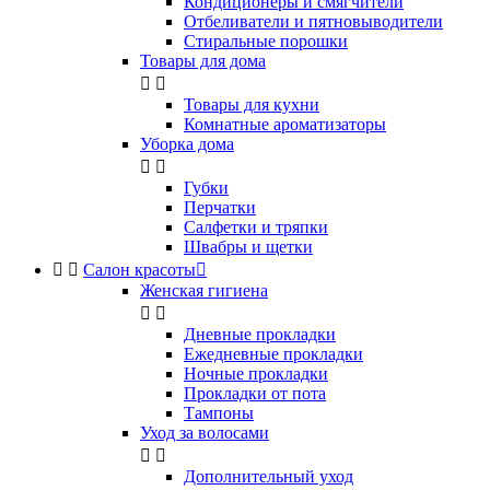
Кондиционеры и смягчители
Отбеливатели и пятновыводители
Стиральные порошки
Товары для дома


Товары для кухни
Комнатные ароматизаторы
Уборка дома


Губки
Перчатки
Салфетки и тряпки
Швабры и щетки


Салон красоты

Женская гигиена


Дневные прокладки
Ежедневные прокладки
Ночные прокладки
Прокладки от пота
Тампоны
Уход за волосами


Дополнительный уход