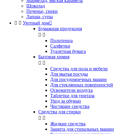
Мармелад, мягкая карамель
Шоколад
Печенье, снеки
Лапша, супы


Уютный дом

Бумажная продукция


Полотенца
Салфетки
Туалетная бумага
Бытовая химия


Cредства для пола и мебели
Для мытья посуды
Для посудомоечных машин
Для стеклянных поверхностей
Освежители воздуха
Таблетки для унитаза
Уход за обувью
Чистящие средства
Средства для стирки


Жидкие средства
Защита для стиральных машин