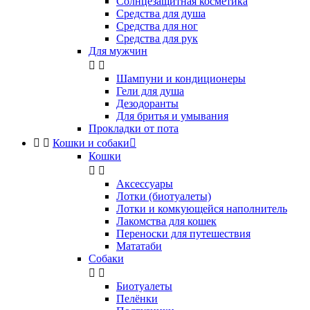
Солнцезащитная косметика
Средства для душа
Средства для ног
Средства для рук
Для мужчин


Шампуни и кондиционеры
Гели для душа
Дезодоранты
Для бритья и умывания
Прокладки от пота


Кошки и собаки

Кошки


Аксессуары
Лотки (биотуалеты)
Лотки и комкующейся наполнитель
Лакомства для кошек
Переноски для путешествия
Мататаби
Собаки


Биотуалеты
Пелёнки