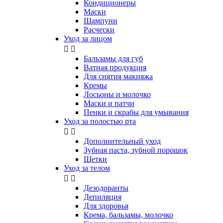
Кондиционеры
Маски
Шампуни
Расчески
Уход за лицом


Бальзамы для губ
Ватная продукция
Для снятия макияжа
Кремы
Лосьоны и молочко
Маски и патчи
Пенки и скрабы для умывания
Уход за полостью рта


Дополнительный уход
Зубная паста, зубной порошок
Щетки
Уход за телом


Дезодоранты
Депиляция
Для здоровья
Крема, бальзамы, молочко