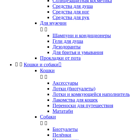
Солнцезащитная косметика
Средства для душа
Средства для ног
Средства для рук
Для мужчин


Шампуни и кондиционеры
Гели для душа
Дезодоранты
Для бритья и умывания
Прокладки от пота


Кошки и собаки

Кошки


Аксессуары
Лотки (биотуалеты)
Лотки и комкующейся наполнитель
Лакомства для кошек
Переноски для путешествия
Мататаби
Собаки


Биотуалеты
Пелёнки