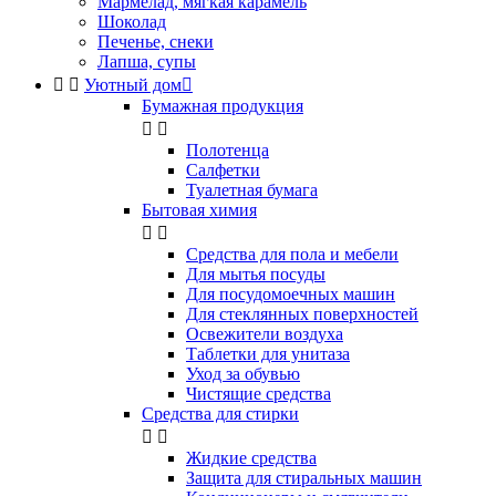
Мармелад, мягкая карамель
Шоколад
Печенье, снеки
Лапша, супы


Уютный дом

Бумажная продукция


Полотенца
Салфетки
Туалетная бумага
Бытовая химия


Cредства для пола и мебели
Для мытья посуды
Для посудомоечных машин
Для стеклянных поверхностей
Освежители воздуха
Таблетки для унитаза
Уход за обувью
Чистящие средства
Средства для стирки


Жидкие средства
Защита для стиральных машин