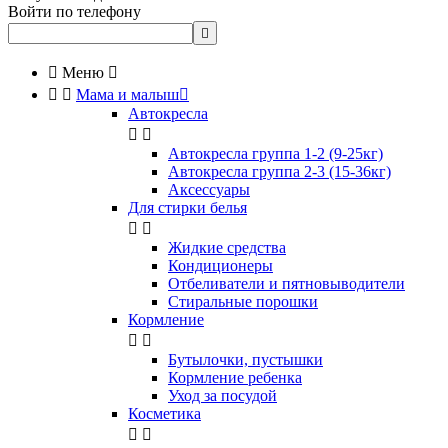
Войти по телефону


Меню



Мама и малыш

Автокресла


Автокресла группа 1-2 (9-25кг)
Автокресла группа 2-3 (15-36кг)
Аксессуары
Для стирки белья


Жидкие средства
Кондиционеры
Отбеливатели и пятновыводители
Стиральные порошки
Кормление


Бутылочки, пустышки
Кормление ребенка
Уход за посудой
Косметика

