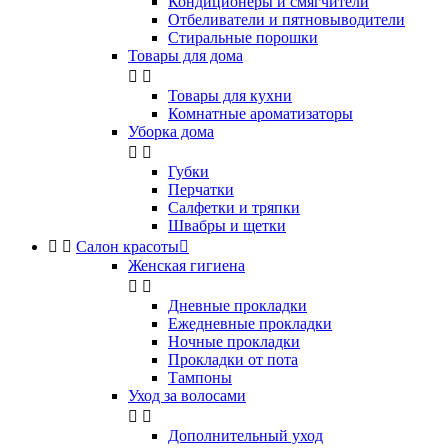
Кондиционеры и смягчители
Отбеливатели и пятновыводители
Стиральные порошки
Товары для дома


Товары для кухни
Комнатные ароматизаторы
Уборка дома


Губки
Перчатки
Салфетки и тряпки
Швабры и щетки


Салон красоты

Женская гигиена


Дневные прокладки
Ежедневные прокладки
Ночные прокладки
Прокладки от пота
Тампоны
Уход за волосами


Дополнительный уход